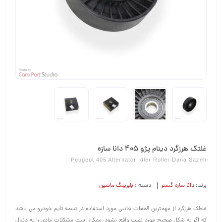
غلتک هرزگرد دینام پژو 405 دانا سازه
Peugeot 405 Alternator Idler Roller Dana Sazeh
برند:
دانا سازه گستر
دسته :
بلبرینگ ماشین
غلطک هرزگرد از مهمترین قطعات جانبی مورد استفاده در تسمه تایم خودرو می باشد
که اگر به شکل صحیح مورد نصب واقع نشود، ممکن است مشکلات زیادی را به دنبال