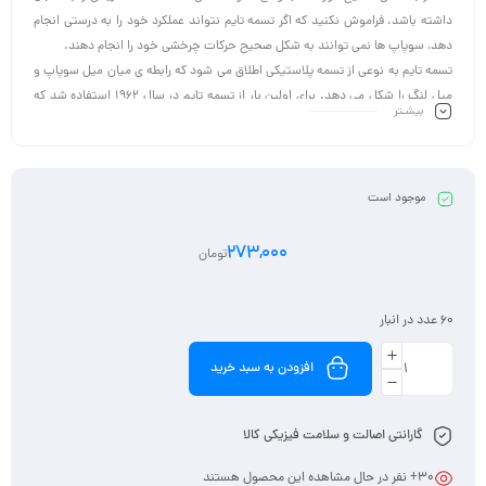
داشته باشد. فراموش نکنید که اگر تسمه تایم نتواند عملکرد خود را به درستی انجام
دهد، سوپاپ ها نمی توانند به شکل صحیح حرکات چرخشی خود را انجام دهند.
تسمه تایم به نوعی از تسمه پلاستیکی اطلاق می شود که رابطه ی میان میل سوپاپ و
میل لنگ را شکل می دهد. برای اولین بار از تسمه تایم در سال ۱۹۶۲ استفاده شد که
بیشـتر
نتیجه ی آن، بهبود عملکرد مربوط به موتور اتومبیل بود. همچنین پارگی تسمه تایم می
توانید آسیب جدی تری را به سوپاپ ها وارد نماید که در این صورت برای تعمیر
اتومبیل خود، مجبور هستید هزینه ی گزافی را پرداخت کنید.
موجود است
273,000
تومان
60 عدد در انبار
افزودن به سبد خرید
گارانتی اصالت و سلامت فیزیکی کالا
30
+ نفر در حال مشاهده این محصول هستند