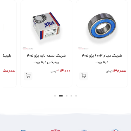
بلبرینگ دینام 6003 پژو 405
بلبرینگ تسمه تایم پژو 405
بلبرینگ 
دینا پارت
یونیکس دینا پارت
250,000
914,000
138,000
تومان
تومان
ت