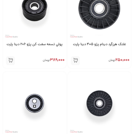
غلتک هرزگرد دینام پژو 405 دینا پارت
پولي تسمه سفت كن پژو 206 دینا پارت
389,000
250,000
تومان
تومان