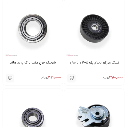
غلتک هرزگرد دینام پژو 405 دانا سازه
بلبرینگ چرخ عقب بزرگ پراید هانتر
460,000
380,000
تومان
تومان