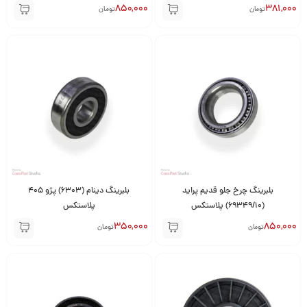
850,000
381,000
تومان
تومان
بلبرینگ چرخ جلو قدیم پراید
بلبرینگ دینام (6303) پژو 405
(69349/10) پلاستکس
پلاستکس
350,000
850,000
تومان
تومان