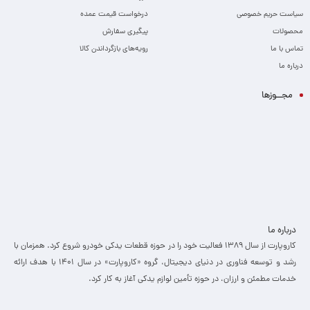
سیاست حریم خصوصی
درخواست قیمت عمده
محصولات
پیگیری سفارش
تماس با ما
رویه‌های بازگرداندن کالا
درباره ما
مجــوزها
درباره ما
کاروپارت از سال ۱۳۸۹ فعالیت خود را در حوزه قطعات یدکی خودرو شروع کرد. همزمان با
رشد و توسعه فناوری در دنیای دیجیتال، گروه «کاروپارت» در سال ۱۴۰۱ با هدف ارائه
خدمات مطمئن و ارزان، ­در حوزه تأمین لوازم یدکی آغاز به کار کرد.