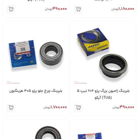
490,000
1,180,000
تومان
تومان
بلبرینگ ژامبون بزرگ پژو 206 تیپ 5
بلبرینگ چرخ جلو پژو 405 هرینگتون
(TU5) آپکو
1,700,000
490,000
تومان
تومان