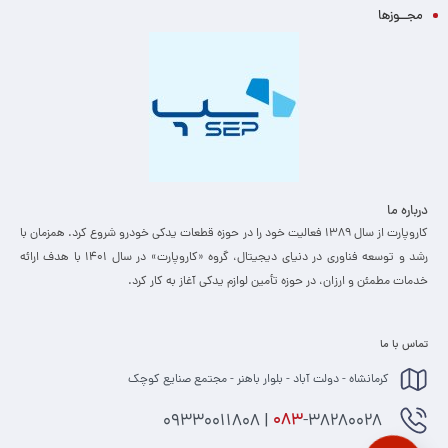
مجــوزها
درباره ما
کاروپارت از سال ۱۳۸۹ فعالیت خود را در حوزه قطعات یدکی خودرو شروع کرد. همزمان با
رشد و توسعه فناوری در دنیای دیجیتال، گروه «کاروپارت» در سال ۱۴۰۱ با هدف ارائه
خدمات مطمئن و ارزان، ­در حوزه تأمین لوازم یدکی آغاز به کار کرد.
تماس با ما
کرمانشاه - دولت آباد - بلوار باهنر - مجتمع صنایع کوچک
-38280028 | 09330011808
083