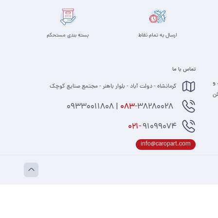
ارسال به تمام نقاط
بسته بندی مستحکم
تماس با ما
 و
کرمانشاه - دولت آباد - بلوار باهنر - مجتمع صنایع کوچک
 مطمئن
-38280028 | 09330011808
083
021-
91099074
info@caropart.com