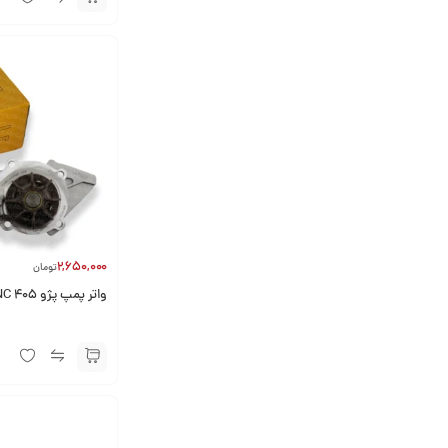
2,650,000
تومان
واتر پمپ پژو 405 IPNC