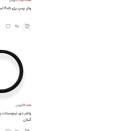
2,658,000
تومان
واتر پمپ پژو 405 اسپیکال
16,000
تومان
گیلان