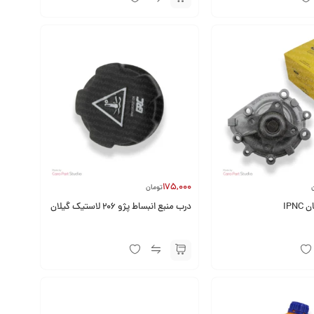
175,000
تومان
IPN
درب منبع انبساط پژو 206 لاستیک گیلان