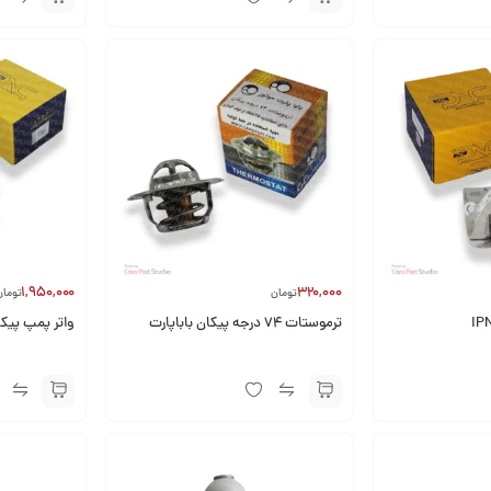
1,950,000
320,000
تومان
تومان
ترموستات 74 درجه پیکان باباپارت
واتر پمپ پیکان C