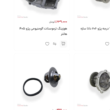
1,639,000
تومان
هوزینگ ترموستات آلومنیومی پژو 405
هانتر