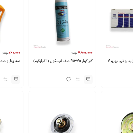
260,000
4,800,000
تومان
تومان
ترموستات 82 درجه پراید و تیبا یورو 4
گاز کولر R134a صف ایسکون (1 کیلوگرم)
ضد یخ و ضد جو