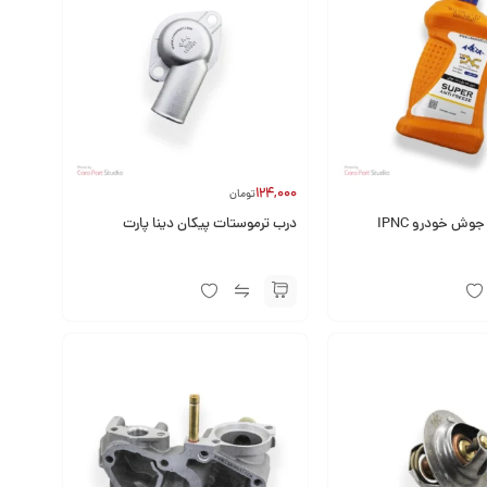
124,000
تومان
ش خودرو IPNC
درب ترموستات پیکان دینا پارت