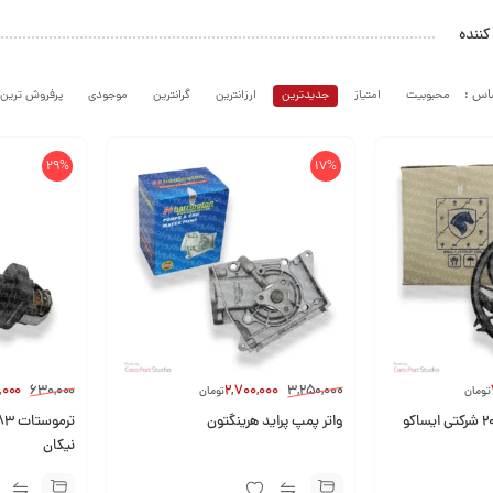
ننده
محبوبیت
امتیاز
جدیدترین
ارزانترین
گرانترین
موجودی
پرفروش ترین
29%
17%
,000
630,000
2,700,000
3,250,000
تومان
تومان
واتر پمپ پراید هرینگتون
نیکان