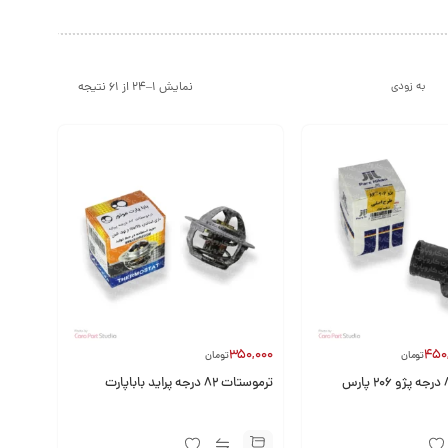
نمایش 1–24 از 61 نتیجه
به زودی
350,000
450
تومان
تومان
ترموستات 83 درجه پژو 206 پارس
ترموستات 82 درجه پراید باباپارت