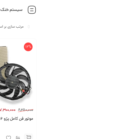
سیستم خنک ک
12%
7,300,000
8,250,000
موتور فن کامل پژو ۲۰۶ شرکتی ایساکو