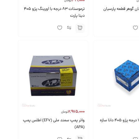
499,000
ن
تومان
ان گوهر قطعه پارسیان
ترموستات 83 درجه با اورينگ پژو 405
دینا پارت
2,975,000
تومان
واتر پمپ سمند ملی (EF7) اطلس پمپ
(APA)