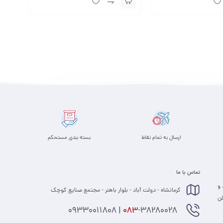
ارسال به تمام نقاط
بسته بندی مستحکم
تماس با ما
 و
کرمانشاه - دولت آباد - بلوار باهنر - مجتمع صنایع کوچک
 مطمئن
-38280028 | 09330011808
083