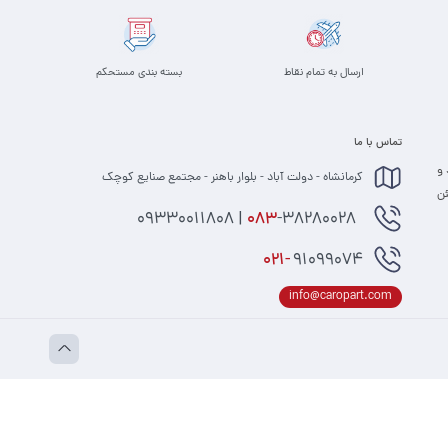
ارسال به تمام نقاط
بسته بندی مستحکم
تماس با ما
 و
کرمانشاه - دولت آباد - بلوار باهنر - مجتمع صنایع کوچک
 مطمئن
-38280028 | 09330011808
083
021-
91099074
info@caropart.com