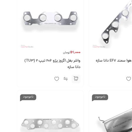
161,000
تومان
د EF7 دانا سازه
واشر بغل اگزوز پژو 206 تیپ 2 (TU3)
دانا سازه
ناموجود
ناموجود