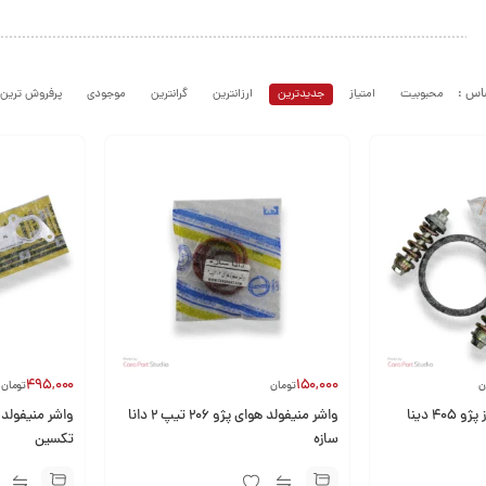
محبوبیت
امتیاز
جدیدترین
ارزانترین
گرانترین
موجودی
پرفروش ترین
495,000
150,000
ن
تومان
تومان
کیت واشر گلویی اگزوز پژو 405 دینا
واشر منیفولد هوای پژو 206 تیپ 2 دانا
سازه
تکسین