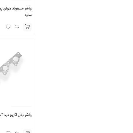
سازه
واشر بغل اگزوز تیبا آج