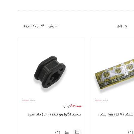
نمایش 1–24 از 27 نتیجه
به زودی
83,000
تومان
واشر منیفولد سمند (EF7) هوا استیل
منجید اگزوز رنو تندر (L90) دانا سازه