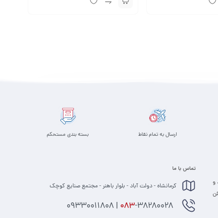
ارسال به تمام نقاط
بسته بندی مستحکم
تماس با ما
 و
کرمانشاه - دولت آباد - بلوار باهنر - مجتمع صنایع کوچک
 مطمئن
-38280028 | 09330011808
083