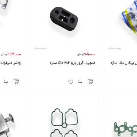
134,000
75,000
تومان
تومان
 پیکان دانا سازه
منجید اگزوز پژو 206 دانا سازه
واشر منیفولد هوا سمن