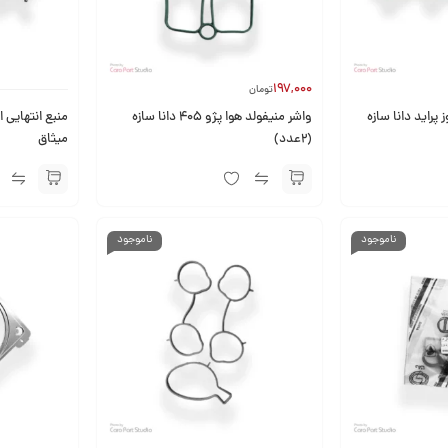
197,000
تومان
پراید دانا سازه
واشر منیفولد هوا پژو 405 دانا سازه
(2عدد)
میثاق
ناموجود
ناموجود