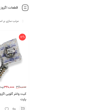
قطعات اگزوز
16%
320,000
380,000
توما
پارت