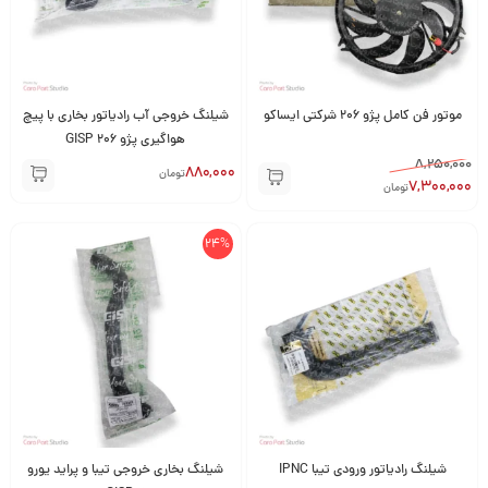
موتور فن کامل پژو ۲۰۶ شرکتی ایساکو
شیلنگ خروجی آب رادیاتور بخاری با پیچ
هواگیری پژو 206 GISP
8,250,000
880,000
تومان
7,300,000
تومان
24%
شیلنگ رادیاتور ورودی تیبا IPNC
شیلنگ بخاری خروجی تیبا و پراید یورو