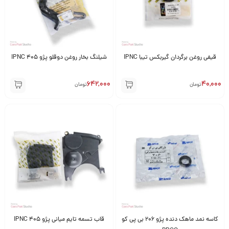
قیفی روغن برگردان گیربکس تیبا IPNC
شیلنگ بخار روغن دوقلو پژو 405 IPNC
642,000
40,000
تومان
تومان
کاسه نمد ماهک دنده پژو 206 بی پی کو
قاب تسمه تایم میانی پژو 405 IPNC