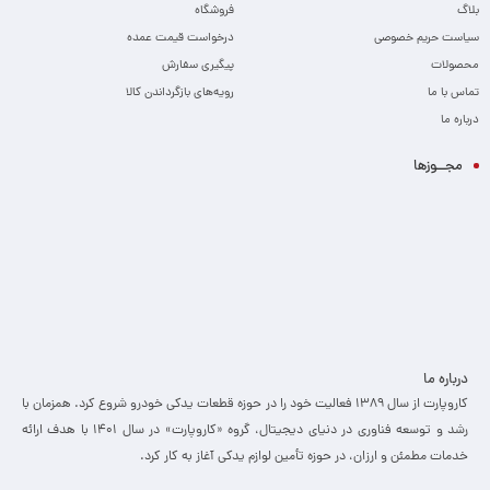
بلاگ
فروشگاه
سیاست حریم خصوصی
درخواست قیمت عمده
محصولات
پیگیری سفارش
تماس با ما
رویه‌های بازگرداندن کالا
درباره ما
مجــوزها
درباره ما
کاروپارت از سال ۱۳۸۹ فعالیت خود را در حوزه قطعات یدکی خودرو شروع کرد. همزمان با
رشد و توسعه فناوری در دنیای دیجیتال، گروه «کاروپارت» در سال ۱۴۰۱ با هدف ارائه
خدمات مطمئن و ارزان، ­در حوزه تأمین لوازم یدکی آغاز به کار کرد.