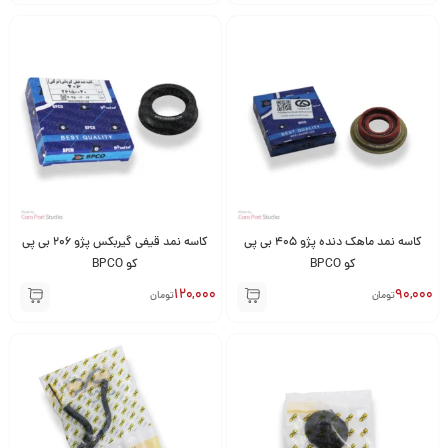
کاسه نمد ماهک دنده پژو 405 بی پی
کاسه نمد قیفی گیربکس پژو 206 بی پی
کو BPCO
کو BPCO
120,000
90,000
تومان
تومان