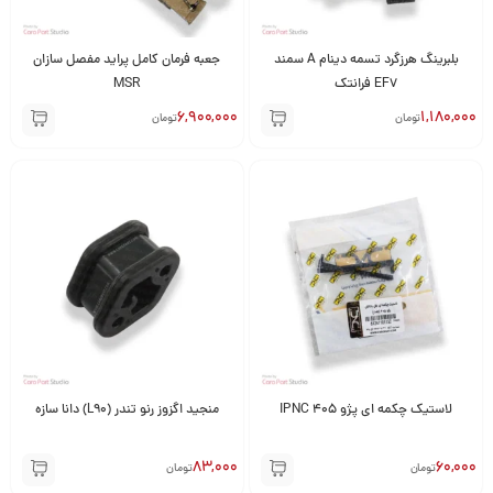
بلبرینگ هرزگرد تسمه دینام A سمند
جعبه فرمان کامل پراید مفصل سازان
EF7 فرانتک
MSR
6,900,000
1,180,000
تومان
تومان
لاستیک چکمه ای پژو 405 IPNC
منجید اگزوز رنو تندر (L90) دانا سازه
83,000
60,000
تومان
تومان