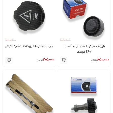
بلبرینگ هرزگرد تسمه دینام B سمند
درب منبع انبساط پژو 206 لاستیک گیلان
EF7 فرانتک
175,000
850,000
تومان
تومان