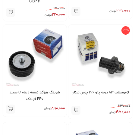
۴ GISP
290,000
230,000
تومان
220,000
تومان
29%
ترموستات 83 درجه پژو 206 پارس نیکان
بلبرینگ هرزگرد تسمه دینام C سمند
EF7 فرانتک
630,000
890,000
تومان
450,000
تومان