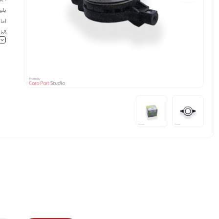
بلب
اما
قطع
معت