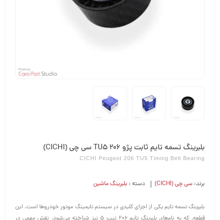
بلبرینگ تسمه تایم ثابت پژو 206 TU5 سی چی (CICHI)
CICHI Peugeot 206 TU5 Timing Belt Bearing
برند:
سی چی (CICHI)
دسته :
بلبرینگ ماشین
بلبرینگ تسمه تایم یکی از اجزای کلیدی در سیستم تایمینگ موتور خودروها است. این
قطعه، که به نام‌های بلبرینگ تایم 206 تیپ 5 نیز شناخته می‌شود، نقش مهمی در