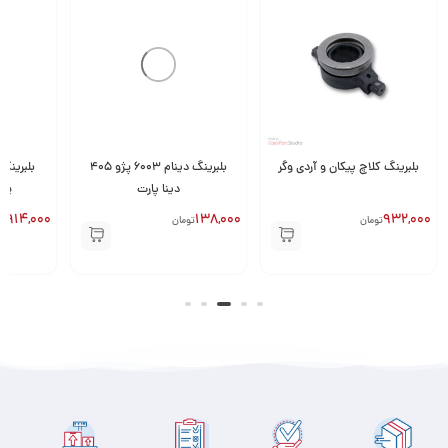
بلبرینگ کلاچ پیکان و آردی وگر
بلبرینگ دینام 6003 پژو 405
دینا پارت
یون
914,000
138,000
932,000
تومان
تومان
تو