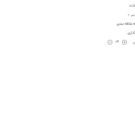
لـه
0
دم
ه علاقه مندی
ذاری
14
ن