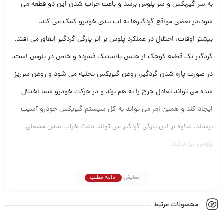
به سر گیربکس و سر پلوس برسد و باعث خراب شدن این دو قطعه می
شود،در بعضی مواقع گردگیرها به آب بندی خودرو کمک می کند.
بیشتر اوقات، اختلال در عملکرد پلوس بر اثر پارگی گردگیر اتفاق می افتد.
گردگیر یک قطعه کوچک از جنس پلاستیک فشرده و خاص در پلوس است.
در صورت پاره شدن گردگیر، روغن گیربکس تخلیه می شود و روغن سرریز
شده می تواند تعادل چرخ را به هم بزند و در حرکت خودرو شما اختلال
ایجاد کند و همین امر می تواند به کل سیستم گیریکس خودرو آسیب
برساند. علاوه بر این پارگی گردگیر می تواند باعث خراب شدن مشعلی
پلوس نیز باشد.
به تازگی گردگیر پلوس، با ضخامت و انعطاف پذیری بالا طراحی شده است
نمایش
ادامه مطلب
که امکان پاره شدن آن کمتر شده است و نگرانی را کمتر می کند. اما برای
عدم آسیب رسیدن به گیربکس خودرو پیشنهاد می شود که بعد از پیمودن
محصولات مرتبط
60 هزار کیلومتر، تسمه تایم و گردگیر پلوس را تعویض کنید.دقت کنید در