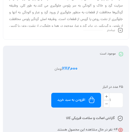
سرایت گرد و خاک و آلودگی به سر پلوس‌ جلوگیری می کند.به طور کلی، وظیفه
گردگیرها محافظت از قطعات به منظور جلوگیری از ورود گرد و غبار و آلودگی به آنها و
جلوگیری از نشت روغن یا گریس از قطعات است. وظیفه اصلی گردگیر پلوس محافظت
از پلوس و گیربکس در برابر گرد و غبار موجود در هوا و جلوگیری از نشت روغن یا گریس
بیشـتر
از پلوس و گیربکس است.
مکان قرارگیری گردگیر پلوس در سیستم خودرو بسیار حساس است و به سادگی در
معرض آلودگی، گرد و غبار و آسیب رسیدن قرار می گیرد. گردگیر پلوس باید در سرویس‌
های دور‌ه ای خودرو مورد بررسی قرار گیرد، زیرا آلودگی، پارگی یا معیوب بودن آن منجر
موجود است
به سرایت گرد و غبار و آلودگی به گیربکس و سر پلوس می شود که خرابی این دو قطعه
را به همراه دارد و در نهایت، باعث قفل کردن موتور خودرو و از بین رفتن آن می شود.
282,000
تومان
25 عدد در انبار
افزودن به سبد خرید
گارانتی اصالت و سلامت فیزیکی کالا
4
+ نفر در حال مشاهده این محصول هستند