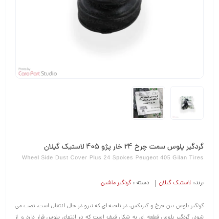
گردگیر پلوس سمت چرخ 24 خار پژو 405 لاستیک گیلان
Wheel Side Dust Cover Plus 24 Spokes Peugeot 405 Gilan Tires
برند:
لاستیک گیلان
دسته :
گردگیر ماشین
گردگیر پلوس بین چرخ و گیربکس، در ناحیه ای که نیرو در حال انتقال است، نصب می
شود. گردگیر پلوس قطعه ای به شکل قیف است که در انتهای پلوس قرار دارد و از