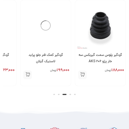
صورت آسیب دیدن گردگیر پلوس، آسیب جدی به خودرو شما وارد می
کند.
گردگیر پلوس سمت گیربکس سه
گردگیر کمک فنر جلو پراید
گردگیر 
خار پژو 206 AKS
لاستیک گیلان
ل
223,000
199,000
188,000
تومان
تومان
ت