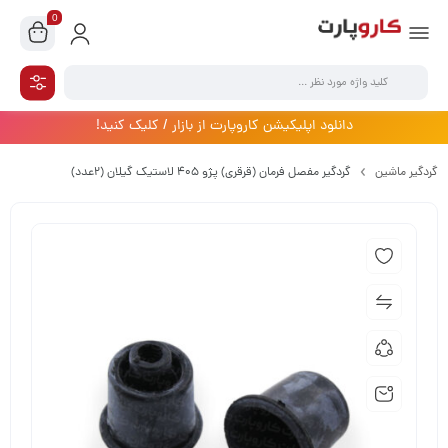
0
دانلود اپلیکیشن کاروپارت از بازار / کلیک کنید!
گردگیر ماشین
گردگیر مفصل فرمان (قرقری) پژو 405 لاستیک گیلان (2عدد)