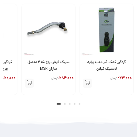
گردگیر کمک فنر عقب پراید
سیبک فرمان پژو 405 مفصل
گردگیر 
لاستیک گیلان
سازان MSR
چرخ پر
250,000
584,000
223,000
تومان
تومان
ت