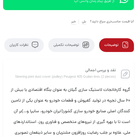
از طریق پیام رسان واتس آپ
آیا قیمت مناسب‌تری سراغ دارید؟
بلی
خیر
توضیحات
توضیحات تکمیلی
نظرات کاربران
نقد و بررسی اجمالی
Steering joint dust cover (pulley) Peugeot 405 Guilan tires (2 pieces)
گروه کارخانجات لاستیک سازی گیلان به عنوان بنگاه اقتصادی با بیش از
60 سال تجربه در تولید کفپوش و قطعات خودرو به عنوان یکی از تامین
کنندگان اصلی صنایع خودرو سازی کشور(ایران خودرو، سایپا و…)بر آن
است تا با بهره گیری از نیروهای متخصص و فناوری روز، استانداردهای
ملی، علاوه بر جلب رضایت روزافزون مشتریان و سایر ذینفعان تصویری