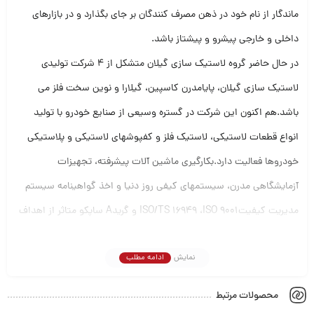
ماندگار از نام خود در ذهن مصرف کنندگان بر جای بگذارد و در بازارهای
داخلی و خارجی پیشرو و پیشتاز باشد.
در حال حاضر گروه لاستیک سازی گیلان متشکل از 4 شرکت تولیدی
لاستیک سازی گیلان، پایامدرن کاسپین، گیلارا و نوین سخت فلز می
باشد.هم اکنون این شرکت در گستره وسیعی از صنایع خودرو با تولید
انواع قطعات لاستیکی، لاستیک فلز و کفپوشهای لاستیکی و پلاستیکی
خودروها فعالیت دارد.بکارگیری ماشین آلات پیشرفته، تجهیزات
آزمایشگاهی مدرن، سیستمهای کیفی روز دنیا و اخذ گواهینامه سیستم
مدیریت کیفیتISO/TS 16949 ،ISO 9001 و گریدA ساپکو متاثر از اهداف
بلند مدت و برنامه ریزی و تفکر استراتژیک شرکت در راستای دستیابی به
نمایش
ادامه مطلب
استانداردهای جهانی بوده است.
محصولات مرتبط