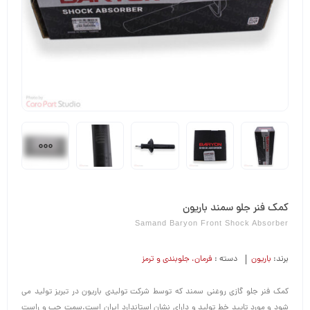
کمک فنر جلو سمند باریون
Samand Baryon Front Shock Absorber
برند:
باریون
دسته :
فرمان،‌ جلوبندی و ترمز
کمک فنر جلو گازی روغنی سمند که توسط شرکت تولیدی باریون در تبریز تولید می
شود و مورد تایید خط تولید و دارای نشان استاندارد ایران است.سمت چپ و راست