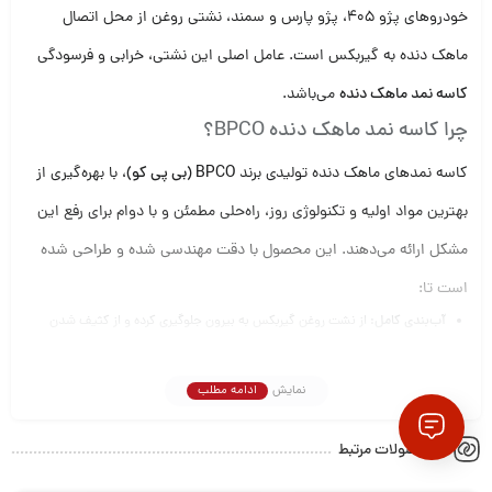
خودروهای پژو 405، پژو پارس و سمند، نشتی روغن از محل اتصال
ماهک دنده به گیربکس است. عامل اصلی این نشتی، خرابی و فرسودگی
کاسه نمد ماهک دنده
می‌باشد.
چرا کاسه نمد ماهک دنده BPCO؟
کاسه نمدهای ماهک دنده تولیدی برند
BPCO (بی پی کو)
، با بهره‌گیری از
بهترین مواد اولیه و تکنولوژی روز، راه‌حلی مطمئن و با دوام برای رفع این
مشکل ارائه می‌دهند. این محصول با دقت مهندسی شده و طراحی شده
است تا:
آب‌بندی کامل:
از نشت روغن گیربکس به بیرون جلوگیری کرده و از کثیف شدن
موتور و اجزای اطراف آن ممانعت می‌کند.
مقاومت بالا:
در برابر حرارت، فشار و مواد شیمیایی موجود در روغن گیربکس مقاوم
نمایش
ادامه مطلب
است و عمر طولانی دارد.
نصب آسان:
به راحتی بر روی ماهک دنده نصب شده و نیاز به ابزارآلات خاصی
محصولات مرتبط
ندارد.
سازگاری کامل:
مناسب برای انواع خودروهای پژو 405، پژو پارس و سمند که از این