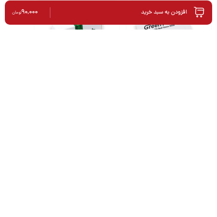
نوع گیربکس بهره می‌برند.
90,000
افزودن به سبد خرید
تومان
علائم خرابی کاسه نمد ماهک دنده:
کاهش سطح روغن گیربکس
مشاهده روغن در اطراف محل اتصال دسته دنده به گیربکس
لغزش دنده یا سختی در جا رفتن دنده‌ها (در موارد حادتر)
خرید مطمئن از کاروپارت
فروشگاه لوازم یدکی
کاروپارت
، اصالت و کیفیت تمامی محصولات خود را
کاسه نمد عقب میل لنگ (لبه
کاسه نمد ساق سوپاپ پژو 405
پهن) پژو 405 گرین پارت
گرین پارت
تضمین می‌کند. با خرید کاسه نمد ماهک دنده پژو 405 BPCO از ما، از
619,000
625,000
تومان
تومان
خرید قطعه‌ای با کیفیت بالا، قیمت مناسب و عمر طولانی اطمینان حاصل
خواهید کرد.
همین حالا سفارش دهید و از سلامت گیربکس خودروی
خود محافظت کنید!
اگر سوالی در مورد این محصول یا سایر قطعات خودرو دارید، کارشناسان
ما در کاروپارت آماده پاسخگویی به شما هستند.