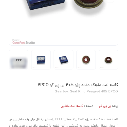
کاسه نمد ماهک دنده پژو 405 بی پی کو BPCO
Gearbox Seal Ring Peugeot 405 BPCO
برند:
بی پی کو
دسته :
کاسه نمد ماشین
کاسه نمد ماهک دنده پژو 405 برند معتبر BPCO، راه‌حلی ایده‌آل برای رفع نشتی روغن
از محل اتصال ماهک دنده به گیربکس. این قطعه با کیفیت بالا، دوام فوق‌العاده و