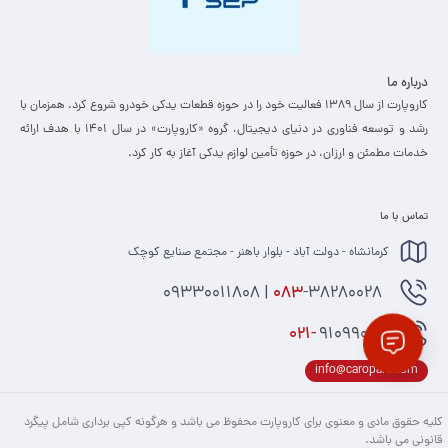
درباره ما
کاروپارت از سال ۱۳۸۹ فعالیت خود را در حوزه قطعات یدکی خودرو شروع کرد. همزمان با
رشد و توسعه فناوری در دنیای دیجیتال، گروه «کاروپارت» در سال ۱۴۰۱ با هدف ارائه
خدمات مطمئن و ارزان، ­در حوزه تأمین لوازم یدکی آغاز به کار کرد.
تماس با ما
کرمانشاه - دولت آباد - بلوار باهنر - مجتمع صنایع کوچک
-38280028 | 09330011808
083
021-
91099074
info@caropart.com
کلیه حقوق مادی و معنوی برای کاروپارت محفوظ می باشد و هرگونه کپی برداری شامل پیگرد
قانونی می باشد.