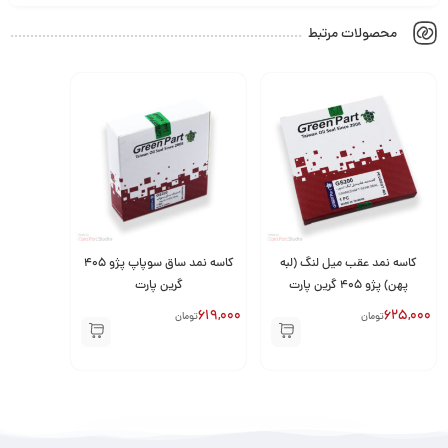
محصولات مرتبط
کاسه نمد عقب میل لنگ (لبه
کاسه نمد ساق سوپاپ پژو 405
پهن) پژو 405 گرین پارت
گرین پارت
619,000
625,000
تومان
تومان