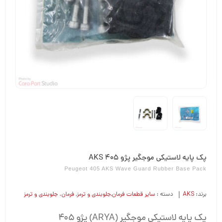
پک پایه لاستیکی موجگیر پژو 405 AKS
Peugeot 405 AKS Wave Guard Rubber Base Pack
برند:
AKS
دسته :
سایر قطعات فرمان,جلوبندی و ترمز
,
فرمان،‌ جلوبندی و ترمز
پک پایه لاستیکی موجگیر (ARYA) پژو 405