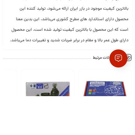
بالاترین
کیفیت
موجود
در
بازر
ایران
ارائه
می
شود،
تولید
کننده
این
محصول
دارای
استاندارد
های
مطرح
کشوری
می
باشد،
این
بدین
معنا
است
که
این
محصول
با
بالاترین
کیفیت
تولید
شده
است،
این
محصول
دارای
طول
عمر
بالا
و
مقام
در
برابر
ضربات
شدید
و
تغییرات
دما
می
باشد
.
نمایش
ادامه مطلب
محصولات مرتبط