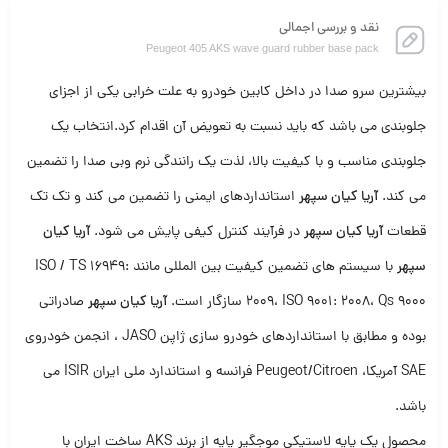
نقد و بررسی اجمالی
Peugeot 405 AKS wave guard rubber base pack
بیشترین سرو صدا در داخل کابین خودرو به علت خرابی یکی از اجزای
جلوبندی می باشد که باید نسبت به تعویض آن اقدام کرد.انتخاب یک
جلوبندی مناسب و با کیفیت بالا، لذت یک رانندگی نرم وبی صدا را تضمین
می کند.
آریا کیان سپهر
استانداردهای ایمنی را تضمین می کند و تک تک
قطعات
آریا کیان سپهر
در فرآیند کنترل کیفی پایش می شود.
آریا کیان
سپهر
با سیستم های تضمین کیفیت بین المللی مانند ISO / TS 16949:
2009، ISO 9001: 2008، Qs 9000 سازگار است.
آریا کیان سپهر
صادراتی
بوده و مطابق با استانداردهای خودرو سازی ژاپن JASO ، انجمن خودروی
SAE آمریکا، Peugeot/Citroen فرانسه و استاندارد ملی ایران ISIR می
باشد.
محصول
پک پایه لاستیکی موجگیر پایه
از
برند
AKS
ساخت
ایران
با