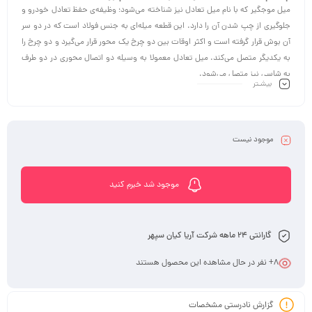
میل موجگیر که با نام میل تعادل نیز شناخته می‌شود؛ وظیفه‌ی حفظ تعادل خودرو و
جلوگیری از چپ شدن آن را دارد. این قطعه میله‌ای به جنس فولاد است که در دو سر
آن بوش قرار گرفته است و اکثر اوقات بین دو چرخ یک محور قرار می‌گیرد و دو چرخ را
به یکدیگر متصل می‌کند. میل تعادل معمولا به وسیله دو اتصال محوری در دو طرف
به شاسی نیز متصل می‌شود.
بیشـتر
علائم خرابی میل موجگیر:
عملکرد آهسته خودرو
صدای شدید و ممتد در زیر خودرو
صدای تق تق و لق‌زدگی از زیر خودرو
موجود نیست
موجود شد خبرم کنید
گارانتی 24 ماهه شرکت آریا کیان سپهر
8
+ نفر در حال مشاهده این محصول هستند
گزارش نادرستی مشخصات