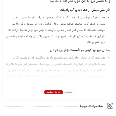
و یا تعمیر پروانه فن مورد نظر اقدام نمایید.
افزایش بیش از حد دمای آب رادیات
همانطور که توضیح دادیم دریافتید که آب موجود در رادیاتور ها پس از پمپاژ
شدن و خنک کردن محیط اطراف موتور دچار افزایش دما می شوند و فن ها نیز
موظف هستند که دمای این آب را پایین بیاورند بنابراین می توان نتیجه گرفت که
اگر این قطعه به درستی کار نکند نمی تواند اب درون رادیاتور راخنک کرده و به دمای
مورد نظر برساند.
صدای تق تق کردن در قسمت جلویی خودرو
همانطور که در بخش های قبلی نیز توضیح دادیم دریافتید که موقعیت مکانی
پروانه های فن در خودرو در قسمت جلویی آن می باشد. شکستن این پروانه ها و یا
اختلال در کار کردن به هر دلیلی باعث ایجاد صدایی تق تق مانند در قسمت جلویی
خودرو می شود که بهتر است بلافاصله از وجود یا عدم وجود اختلال در این قسمت
اطمینان حاصل کنیم.
از کار افتادن واتر پمپ
نمایش
ادامه مطلب
کار نکردن واتر پمپ ها نیز می تواند یکی دیگر از نشانه های خرابی پروانه
محصولات مرتبط
فن باشد چرا که عملکرد این دو قطعه کاملا با همدیگر مرتبط می باشد و