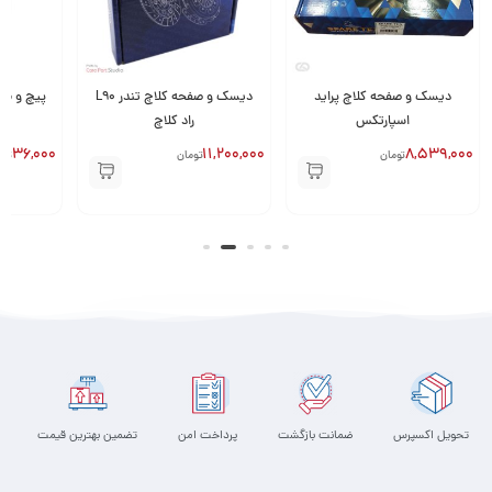
دیسک و صفحه کلاچ تندر L90
پیچ و مهره چکمه ای پلوس پژو
راد کلاچ
405 GISP
,038,000
36,000
11,200,000
تومان
تومان
تحویل اکسپرس
ضمانت بازگشت
پرداخت امن
تضمین بهترین قیمت