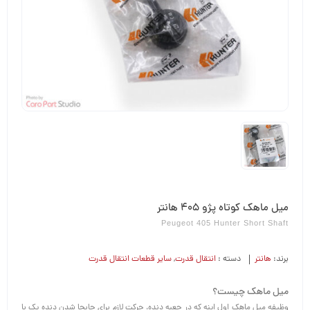
میل ماهک کوتاه پژو 405 هانتر
Peugeot 405 Hunter Short Shaft
برند:
هانتر
دسته :
انتقال قدرت
,
سایر قطعات انتقال قدرت
میل ماهک چیست؟
وظیفه میل ماهک اول اینه که در جعبه‌ دنده، حرکت لازم برای جابجا شدن دنده یک با