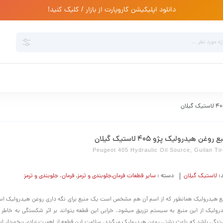
دانلود اپلیکیشن کاروپارت از بازار / کلیک کنید!
 روغن هیدرولیک پژو 405 لاستیک گیلان
Peugeot 405 Hydraulic Oil Source, Guilan Ti
د:
لاستیک گیلان
دسته :
سایر قطعات فرمان,جلوبندی و ترمز
,
فرمان،‌ جلوبندی و ترمز
ع هیدرولیک همانطور که از اسم آن هم مشخص است یک منبع برای نگه داری روغن هیدرولیک ا
رولیک از این منبع به سیستم تزریق میشود. خرابی این قطعه یتواند بر اثر شکستگی به خاطر 
ندگی باشد که باعث نشتی روغن هیدرولیک میگردد. سلامت این قطعه از اهمیت زیادی برخوردار است