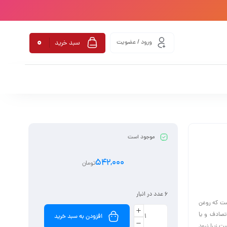
0
ورود / عضویت
سبد خرید
موجود است
542,000
تومان
6 عدد در انبار
ست که روغن
تصادف و یا
افزودن به سبد خرید
 زیرا نبود