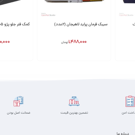
سیبک فرمان پراید لاهیجان (2عدد)
کمک فنر جلو پژو 405 باریون
0,000
1,488,000
تومان
افزودن به سبد
افزودن به سبد
داخت امن
تضمین بهترین قیمت
ضمانت اصل بودن
درباره ما