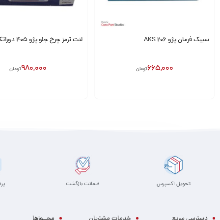
سیبک فرمان پژو 206 AKS
لنت ترمز چرخ جلو پژو ۴۰۵ دوراتک
980,000
665,000
تومان
تومان
انتخاب گزینه
افزودن به سبد
تحویل اکسپرس
ضمانت بازگشت
پر
دسترسی سریع
خدمات مشتریان
مجــوزها