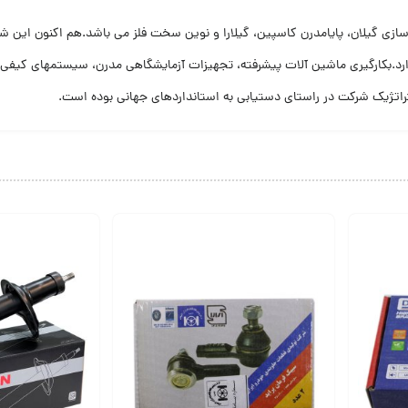
 گیلان متشکل از 4 شرکت تولیدی لاستیک سازی گیلان، پایامدرن کاسپین، گیلارا و نوین سخت فلز می باشد