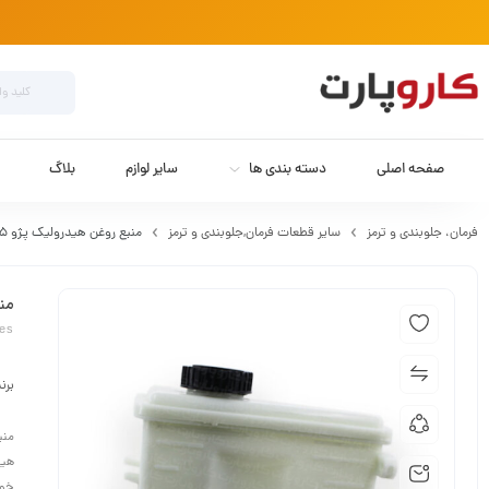
صفحه اصلی
دسته بندی ها
سایر لوازم
بلاگ
فرمان،‌ جلوبندی و ترمز
سایر قطعات فرمان,جلوبندی و ترمز
منبع روغن هیدرولیک پژو 405 لاستیک گیلان
منبع
res
برن
منب
هید
خور