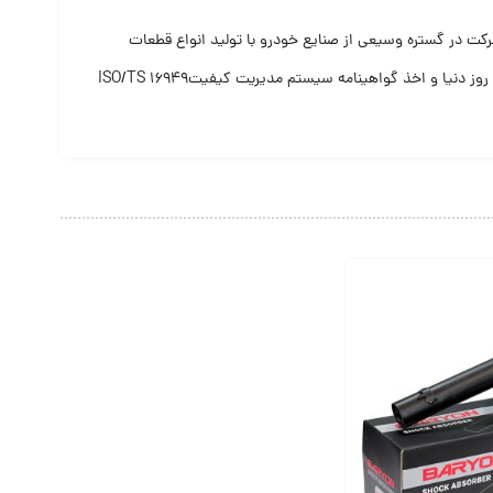
.هم اکنون این شرکت در گستره وسیعی از صنایع خودرو با تولید انواع قطعات
لاستیکی، لاستیک فلز و کفپوشهای لاستیکی و پلاستیکی خودروها فعالیت دارد.بکارگیری ماشین آلات پیشرفته، تجهیزات آزمایشگاهی مدرن، سیستمهای کیفی روز دنیا و اخذ گواهینامه سیستم مدیریت کیفیتISO/TS 16949