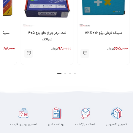
لنت ترمز چرخ جلو پژو ۴۰۵
سیبک فرمان پراید لاهیجان
کمک فنر جلو 
دوراتک
(2عدد)
,300,000
1,488,000
980,000
تومان
تومان
تحویل اکسپرس
ضمانت بازگشت
پرداخت امن
تضمین بهترین قیمت