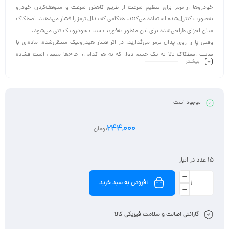
خودروها از ترمز برای تنظیم سرعت از طریق کاهش سرعت و متوقف‌کردن خودرو
به‌صورت کنترل‌شده استفاده می‌کنند. هنگامی که پدال ترمز را فشار می‌دهید، اصطکاک
میان اجزای طراحی‌شده برای این منظور به‌فوریت سبب خودرو یک تنی می‌شود.
وقتی پا را روی پدال ترمز می‌گذارید، در اثر فشار هیدرولیک منتقل‌شده، ماده‌ای با
ضریب اصطکاک بالا به یک جسم دوار که به هر کدام از چرخ‌ها متصل است فشرده
بیشـتر
می‌شود. اصطکاک سبب کاهش سرعت خودرو می‌شود و محصول جانبی این فرایند،
گرماست. طراحی بسیاری از قطعات سیستم ترمز به گونه‌ای است که با گذشت زمان
فرسوده می‌شوند و نیاز به تعویض دارند.
موجود است
244,000
تومان
15 عدد در انبار
افزودن به سبد خرید
گارانتی اصالت و سلامت فیزیکی کالا