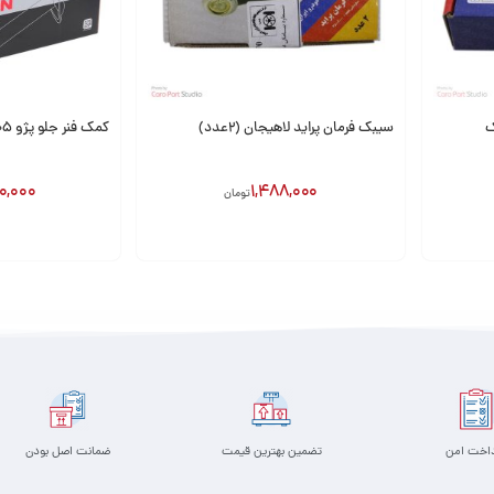
سیبک فرمان پراید لاهیجان (2عدد)
کمک فنر جلو پژو 405 باریون
0,000
1,488,000
تومان
افزودن به سبد
افزودن به سبد
داخت امن
تضمین بهترین قیمت
ضمانت اصل بودن