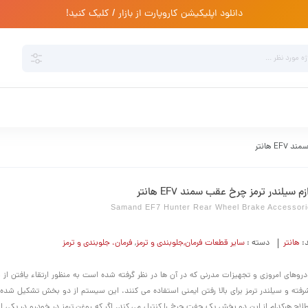
دانلود اپلیکیشن کاروپارت از بازار / کلیک کنید!
E هانتر
زم سیلندر ترمز چرخ عقب سمند EF7 هانتر
Samand EF7 Hunter Rear Wheel Brake Accessor
د:
هانتر
دسته :
سایر قطعات فرمان,جلوبندی و ترمز
,
فرمان،‌ جلوبندی و ترمز
روهای امروزی و تجهیزات مدرنی که در آن ها در نظر گرفته شده است به منظور ارتقاء یافتن از
رفته و سیلندر ترمز برای بالا رفتن ایمنی استفاده می کنند. این سیستم از دو بخش تشکیل شده
لاح هرکدام از این دو بخش یک جفت چرخ را کنترل می کند. اگر که روغن ترمز در خودرو در یکی ا