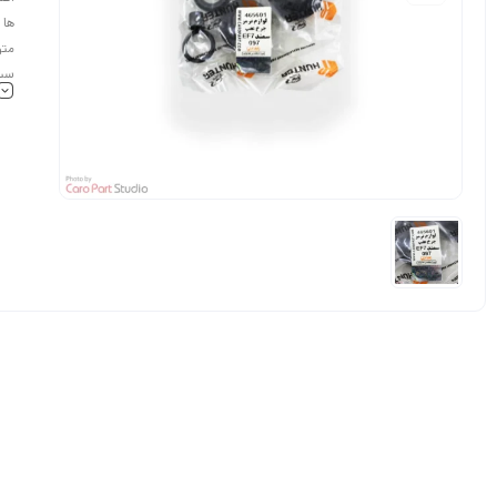
ها 
متو
سیل
نیز
های
افتا