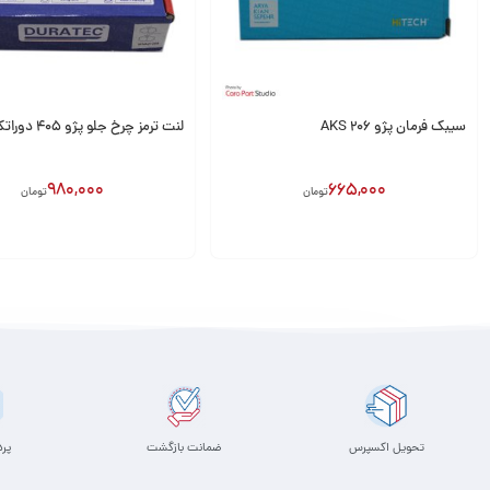
سیبک فرمان پژو 206 AKS
لنت ترمز چرخ جلو پژو ۴۰۵ دوراتک
980,000
665,000
تومان
تومان
انتخاب گزینه
افزودن به سبد
تحویل اکسپرس
ضمانت بازگشت
پر