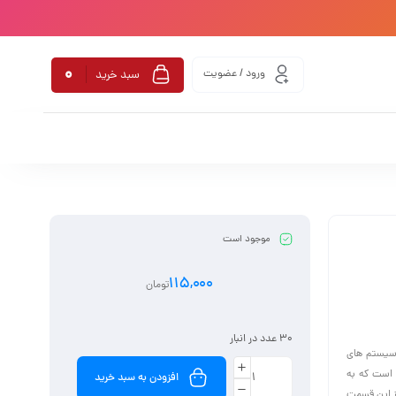
0
ورود / عضویت
سبد خرید
موجود است
115,000
تومان
30 عدد در انبار
 سیستم های
 است که به
افزودن به سبد خرید
ز این قسمت