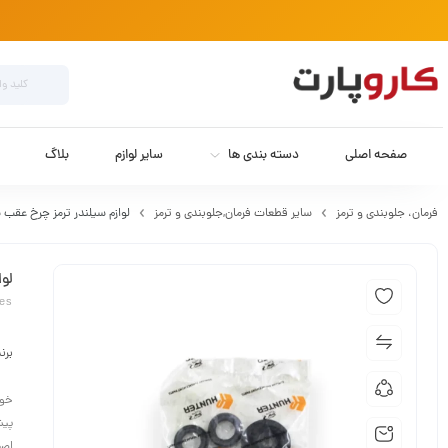
صفحه اصلی
دسته بندی ها
سایر لوازم
بلاگ
فرمان،‌ جلوبندی و ترمز
سایر قطعات فرمان,جلوبندی و ترمز
لوازم سیلندر ترمز چرخ عقب سمند F7
لوا
ies
برن
خود
پیش
اصط