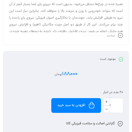
تعبیه شده در چرخ‌ها منتقل می‌شود. بدیهی است که نیروی پای شما بسیار کم‌تر از آن
است که بتواند خودرویی با وزن و سرعت بالا را متوقف کند، بنابراین نیاز است این
نیرو به طریقی افزایش یابد. مهندسان با به‌کارگیری اصول فیزیکی، نیروی پای راننده را
چند برابر می‌کنند. این کار از طریق دو اصل مزیت مکانیکی (اهرم) و افزایش نیروی
هیدرولیکی انجام می‌شود. نیروی افزایش یافته‌ی پای راننده به ترمزهای تعبیه شده در
بیشـتر
چرخ‌ها می‌رسد، سپس ترمزها این نیرو را به شکل نیروی اصطکاک به چرخ منتقل
می‌کنند و در آخرین مرحله از این فرآیند، این نیرو به شکل نیروی اصطکاک به سطح
جاده وارد می‌شود و سبب کاهش سرعت و در نهایت توقف می‌شود.
موجود است
188,000
تومان
20 عدد در انبار
افزودن به سبد خرید
گارانتی اصالت و سلامت فیزیکی کالا