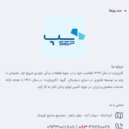
مجــوزها
درباره ما
کاروپارت از سال ۱۳۸۹ فعالیت خود را در حوزه قطعات یدکی خودرو شروع کرد. همزمان با
رشد و توسعه فناوری در دنیای دیجیتال، گروه «کاروپارت» در سال ۱۴۰۱ با هدف ارائه
خدمات مطمئن و ارزان، ­در حوزه تأمین لوازم یدکی آغاز به کار کرد.
تماس با ما
کرمانشاه - دولت آباد - بلوار باهنر - مجتمع صنایع کوچک
-38280028 | 09330011808
083