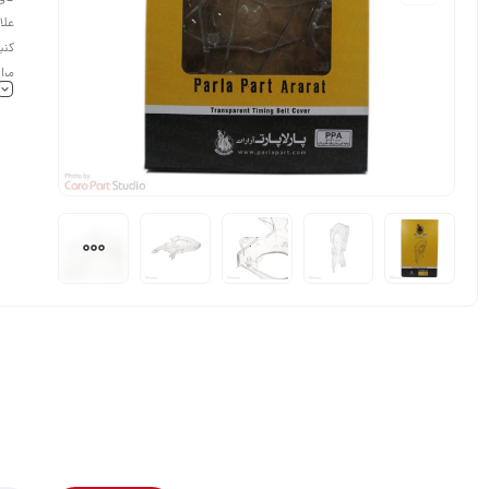
علا
کنی
موج