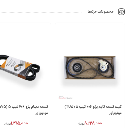
محصولات مرتبط
کیت تسمه تایم پژو 206 تیپ 5 (TU5)
تسمه دینام پ
موتوپاور
موتوپاور
1,415,000
8,228,000
تومان
تومان