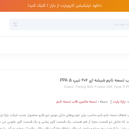
دانلود اپلیکیشن کاروپارت از بازار / کلیک کنید!
 تسمه تایم شیشه ای 206 تیپ 5 PPA
Glass Timing Belt Frame 206 Type 5 
د:
پارلا پارت
دسته :
تسمه ماشین
,
قاب تسمه تایم
 شفاف تسمه تایم تایم مناسب برای خودروهای دارای موتور تیو فایو محصول جدید شرکت پارلا پار
د که شامل دو قسمت مجزا از هم هستند. یک قسمت کاور پشتی و یک قسمت کاور جلویی می ب
کاور پشتی با 5 عدد پیچ بسته میشود. این قاب شفاف جایگزین قاب بالایی فابریکی موتور میگرد. با