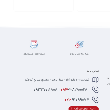
افزودن به سبد
ارسال به تمام نقاط
بسته بندی مستحکم
تماس با ما
 و
کرمانشاه - دولت آباد - بلوار باهنر - مجتمع صنایع کوچک
 مطمئن
-38280028 | 09330011808
083
021-
91099074
info@caropart.com