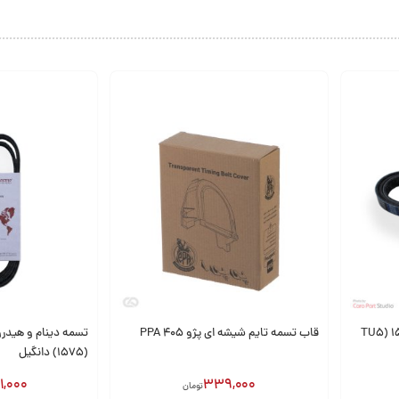
ژو 206 تیپ 5 (TU5) 1575
قاب تسمه تایم شیشه ای پژو 405 PPA
(1575) دانگیل
1,000
339,000
تومان