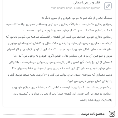
نقد و بررسی اجمالی
Pride heater hose, Gilan rubber injector
شیلنگ بخاری از یک سو به موتور خودرو و از سوی دیگر به
رادیاتور بخاری متصل است. شیلنگ بخاری را می توان واسطه یا مجرایی لوله مانند نامید
که آب یا مایع خنک کننده ای که از موتور خودرو خارج می شود، به سمت
رادیاتور بخاری خودرو هدایت می کند. این قطعه از لاستیک ساخته می شود.
رادیاتور که
در قسمت جلویی خودرو قرار دارد، وظیفه ی خنک سازی و کاهش دمای داخلی موتور و
سایر قسمت های داخلی خودرو را دارد هر چند که مقداری از گرمای تولیدی در اثر احتراق
بنزین و سوختن آن در داخل سیلندر ها، از طریق اگزوز خودرو به وجود می آید، اما
قسمتی از آن نیز باعث گرم شدن و افزایش دمای موتور خودرو می شود.علت بالا رفتن
دمای موتور خودرو به طور کل این است که بنزین پس از سوختن فقط به میزان 30
درصد مقداری که سوخته است، انرژی تولید می کند و 70 درصد بقیه صرف تولید گرما و
بالا رفتن دمای موتور خودرو می شود.
در خصوص ساخت شلنگ بخاری با توجه به تبادلی که در شلنگ بین موتور خودرو و
رادیاتور بوجود می آید جنس این قطعه حتما باید از بهترین مواد و با کیفیت ترین
پلاستیک تهیه شده باشد.
محصولات مرتبط