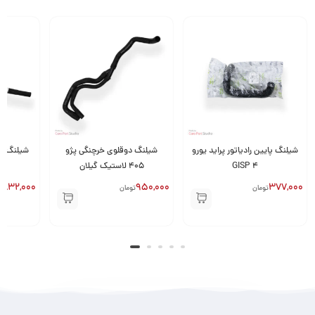
شیلنگ پایین رادیاتور پراید یورو
شیلنگ دوقلوی خرچنگی پژو
4 GISP
405 لاستیک گیلان
ل
832,000
950,000
377,000
تومان
تومان
ت