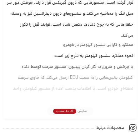
قرار گرفته است. سنسورهایی که درون گیربکس قرار دارند، چرخش دور سر
میل لنگ را محاسبه می‌کنند و سنسورهای درون دیفرانسیل نیز به وسیله
حلقه‌هایی که به چرخ دنده‌ها متصل شده است، فرآیند قبل را تکرار
می‌کند.
عملکرد و کارایی سنسور کیلومتر در خودرو
نحوه عملکرد
سنسور کیلومتر
به شرح زیر است:
با چرخش و شروع به کار کردن پینیون، سنسور سرعت توسط دنده
کیلومتر، پالس‌هایی را به سمت ECU ارسال می‌کند که حاوی سرعت
لحظه‌ای خودرو است. با اطلاعات بدست آمده از سنسور کیلومتر، واحد
کامپیوتر مرکزی پارامترهای زیر را محاسبه می‌کند:
بهبود شتاب خودرو
نمایش
ادامه مطلب
دنده درگیر شده در خودرو
میزان سرعت خودرو و نمایش آن
محصولات مرتبط
کاهش مکث ماشین
تصحیح دور آرام هنگامی‌که خودرو در حال حرکت است