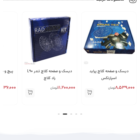
دیسک و صفحه کلاچ تندر L90
پیچ و مهره چکمه ای پلوس پژو
راد کلاچ
405 GISP
,038,000
36,000
11,200,000
تومان
تومان