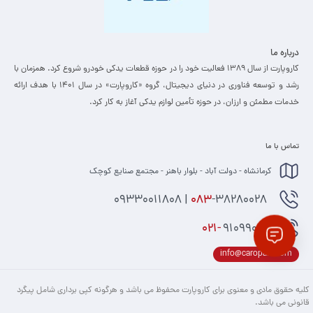
درباره ما
کاروپارت از سال ۱۳۸۹ فعالیت خود را در حوزه قطعات یدکی خودرو شروع کرد. همزمان با
رشد و توسعه فناوری در دنیای دیجیتال، گروه «کاروپارت» در سال ۱۴۰۱ با هدف ارائه
خدمات مطمئن و ارزان، ­در حوزه تأمین لوازم یدکی آغاز به کار کرد.
تماس با ما
کرمانشاه - دولت آباد - بلوار باهنر - مجتمع صنایع کوچک
-38280028 | 09330011808
083
021-
91099074
info@caropart.com
کلیه حقوق مادی و معنوی برای کاروپارت محفوظ می باشد و هرگونه کپی برداری شامل پیگرد
قانونی می باشد.