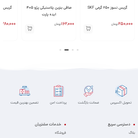
گریس نسوز 250 گرمی SKF
صافی بنزین پلاستیکی پژو 405
گریس نسوز 250 گرم
ایده پارت
280,000
162,000
250,000
تومان
تومان
تو
تحویل اکسپرس
ضمانت بازگشت
پرداخت امن
تضمین بهترین قیمت
دسترسی سریع
خدمات مشتریان
بلاگ
فروشگاه