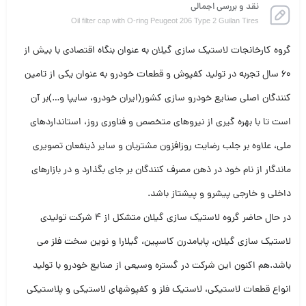
نقد و بررسی اجمالی
Oil filter cap with O-ring Peugeot 206 Type 2 Guilan Tires
گروه کارخانجات لاستیک سازی گیلان به عنوان بنگاه اقتصادی با بیش از
60 سال تجربه در تولید کفپوش و قطعات خودرو به عنوان یکی از تامین
کنندگان اصلی صنایع خودرو سازی کشور(ایران خودرو، سایپا و…)بر آن
است تا با بهره گیری از نیروهای متخصص و فناوری روز، استانداردهای
ملی، علاوه بر جلب رضایت روزافزون مشتریان و سایر ذینفعان تصویری
ماندگار از نام خود در ذهن مصرف کنندگان بر جای بگذارد و در بازارهای
داخلی و خارجی پیشرو و پیشتاز باشد.
در حال حاضر گروه لاستیک سازی گیلان متشکل از 4 شرکت تولیدی
لاستیک سازی گیلان، پایامدرن کاسپین، گیلارا و نوین سخت فلز می
باشد.هم اکنون این شرکت در گستره وسیعی از صنایع خودرو با تولید
انواع قطعات لاستیکی، لاستیک فلز و کفپوشهای لاستیکی و پلاستیکی