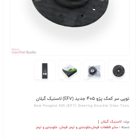
توپی سر کمک پژو 405 جدید (EF7) لاستیک گیلان
New Peugeot 405 (EF7) Steering Knuckle Gilan Tires
برند:
لاستیک گیلان
دسته :
سایر قطعات فرمان,جلوبندی و ترمز
,
فرمان،‌ جلوبندی و ترمز