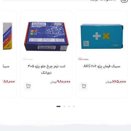
سیبک فرمان پژو 206 AKS
لنت ترمز چرخ جلو پژو ۴۰۵
سیبک فر
دوراتک
1,488,000
980,000
665,000
تومان
تومان