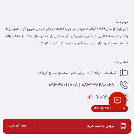
درباره ما
کاروپارت از سال ۱۳۸۹ فعالیت خود را در حوزه قطعات یدکی خودرو شروع کرد. همزمان با
رشد و توسعه فناوری در دنیای دیجیتال، گروه «کاروپارت» در سال ۱۴۰۱ با هدف ارائه
خدمات مطمئن و ارزان، ­در حوزه تأمین لوازم یدکی آغاز به کار کرد.
تماس با ما
کرمانشاه - دولت آباد - بلوار باهنر - مجتمع صنایع کوچک
-38280028 | 09330011808
083
021-
91099074
info@caropart.com
کلیه حقوق مادی و معنوی برای کاروپارت محفوظ می باشد و هرگونه کپی برداری شامل پیگرد
1,081,000
افزودن به سبد خرید
تومان
قانونی می باشد.