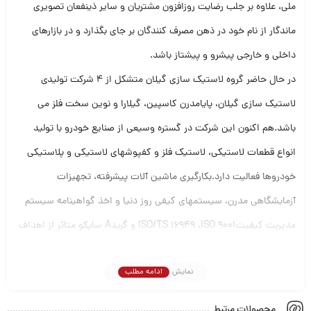
ملی، علاوه بر جلب رضایت روزافزون مشتریان و سایر ذینفعان تصویری
ماندگار از نام خود در ذهن مصرف کنندگان بر جای بگذارد و در بازارهای
داخلی و خارجی پیشرو و پیشتاز باشد.
در حال حاضر گروه لاستیک سازی گیلان متشکل از 4 شرکت تولیدی
لاستیک سازی گیلان، پایامدرن کاسپین، گیلارا و نوین سخت فلز می
باشد.هم اکنون این شرکت در گستره وسیعی از صنایع خودرو با تولید
انواع قطعات لاستیکی، لاستیک فلز و کفپوشهای لاستیکی و پلاستیکی
خودروها فعالیت دارد.بکارگیری ماشین آلات پیشرفته، تجهیزات
آزمایشگاهی مدرن، سیستمهای کیفی روز دنیا و اخذ گواهینامه سیستم
مدیریت کیفیتISO/TS 16949 ،ISO 9001 و گریدA ساپکو متاثر از اهداف
بلند مدت و برنامه ریزی و تفکر استراتژیک شرکت در راستای دستیابی به
نمایش
ادامه مطلب
استانداردهای جهانی بوده است.
محصولات مرتبط