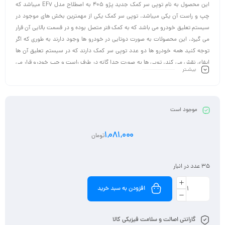
این محصول به نام توپی سر کمک جدید پژو 405 به اصطلاح مدل EF7 میباشد که
چپ و راست آن یکی میباشد. توپی سر کمک یکی از مهمترین بخش های موجود در
سیستم تعلیق خودرو می باشد که به کمک فنر متصل بوده و در قسمت بالایی آن قرار
می گیرد. این محصولات به صورت دوتایی در خودرو ها وجود دارند به طوری که اگر
توجه کنید همه خودرو ها دو عدد توپی سر کمک دارند که در سیستم تعلیق آن ها
ایفای نقش می کند. توپی ها به صورت جدا گانه در طرف راست و چپ خودرو قرار می
بیشـتر
گیرند به گونه ای که یکی از آن ها در سمت راست و دیگری بر روی کمک فنر های سمت
چپ متصل هستند. اهمیت وجود این قطعات به حدی بالا است که اگر دچار اختلال
شوند کل اتاق خودرو دچار آسیب دیدگی خواهد شد چرا که تمامی نوسانات جاده ای
و ضربات وارده بر خودرو به اتاق آن منتقل شده و آن را دچار آسیب دیدگی خواهد
موجود است
کرد.
1,081,000
تومان
35 عدد در انبار
افزودن به سبد خرید
گارانتی اصالت و سلامت فیزیکی کالا