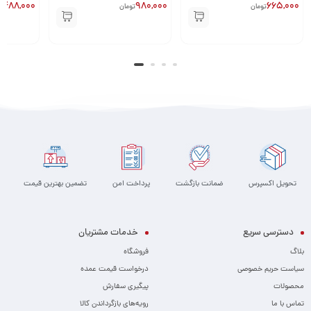
1,488,000
980,000
665,000
تومان
تومان
تحویل اکسپرس
ضمانت بازگشت
پرداخت امن
تضمین بهترین قیمت
دسترسی سریع
خدمات مشتریان
بلاگ
فروشگاه
سیاست حریم خصوصی
درخواست قیمت عمده
محصولات
پیگیری سفارش
تماس با ما
رویه‌های بازگرداندن کالا