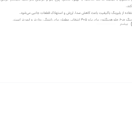
کند.
فاده از بلبرینگ باکیفیت باعث کاهش صدا، لرزش و استهلاک قطعات جانبی می‌شود.
 چرخ جلو هرینگتون برای پژو 405 انتخابی مطمئن برای رانندگی روان‌تر و ایمن‌تر است.
بیشـتر
صورت مشاهده صدا از چرخ یا لقی غیرعادی، تعویض این قطعه ضروری است.