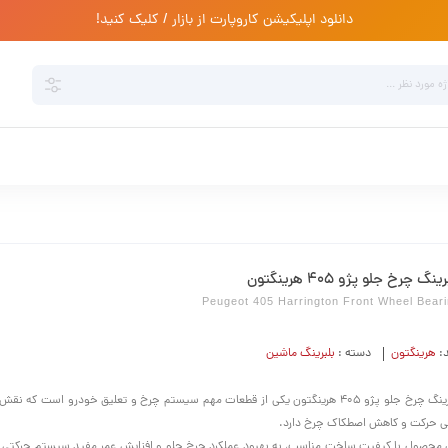
دانلود اپلیکیشن کاروپارت از بازار / کلیک کنید!
ینگ چرخ جلو پژو 405 هرینگتون
Peugeot 405 Harrington Front Wheel Bear
د:
هرینگتون
دسته :
بلبرینگ ماشین
بلبرینگ چرخ جلو پژو 405 هرینگتون یکی از قطعات مهم سیستم چرخ و تعلیق خودرو است که 
ی حرکت و کاهش اصطکاک چرخ دارد.
 محصول با کیفیت ساخت مناسب، به بهبود عملکرد چرخ جلو و افزایش عمر مفید سیستم حرکتی