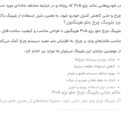
در خودروهایی مانند پژو 405 که روزانه و در شرایط مخ
چرخ و حتی کاهش کنترل خودرو شود. به همین دلیل استفاده از بلبرینگ باک
چرا بلبرینگ چرخ جلو هرینگتون؟
بلبرینگ چرخ جلو پژو 405 هرینگتون با طراحی مناسب و کی
مناسب فشارهای وارد بر چرخ، به افزایش عمر مفید سیستم چرخ کمک می‌کند
از مهم‌ترین مزایای این بلبرینگ می‌توان به موارد زیر اشاره کرد:
حرکت نرم‌تر و بی‌صداتر چرخ‌ها
کاهش استهلاک قطعات مرتبط
بهبود عملکرد سیستم تعلیق و فرمان
کمک به حفظ تعادل خودرو در حرکت
مناسب برای استفاده روزمره و شهری
علائم خرابی بلبرینگ چرخ جلو پژو 405
اگر بلبرینگ چرخ جلو دچار خرابی شود، معمولاً نشانه‌های آن به‌مرور ظاهر می‌شود
شنیدن صدای زوزه یا خرخر از ناحیه چرخ جلو
احساس لرزش در فرمان یا بدنه خودرو
لقی غیرعادی در چرخ