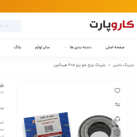
صفحه اصلی
دسته بندی ها
سایر لوازم
بلاگ
بلبرینگ ماشین
بلبرینگ چرخ جلو پژو 405 هرینگتون
بلبر
ing
برن
نرم
این