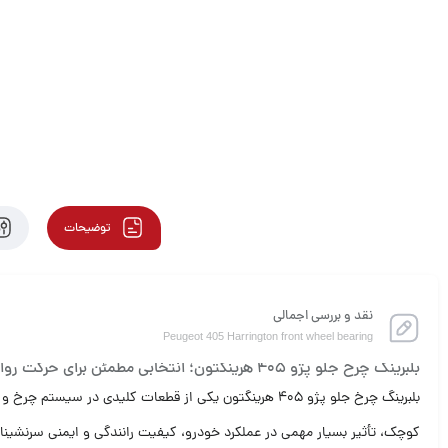
توضیحات
نقد و بررسی اجمالی
Peugeot 405 Harrington front wheel bearing
بلبرینگ چرخ جلو پژو 405 هرینگتون؛ انتخابی مطمئن برای حرکت روان و بی‌صدا
بلبرینگ چرخ جلو پژو 405 هرینگتون یکی از قطعات کلی
کوچک، تأثیر بسیار مهمی در عملکرد خودرو، کیفیت رانندگی و ایمنی سرنشینان