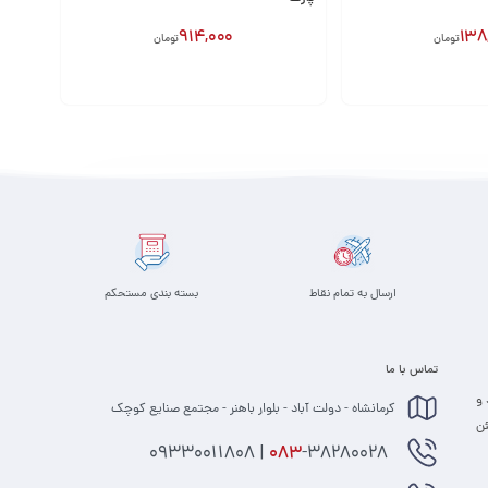
914,000
138
تومان
تومان
افزودن به سبد
ارسال به تمام نقاط
بسته بندی مستحکم
تماس با ما
 و
کرمانشاه - دولت آباد - بلوار باهنر - مجتمع صنایع کوچک
 مطمئن
-38280028 | 09330011808
083