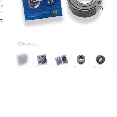
می‌
است
بلبرینگ
در 