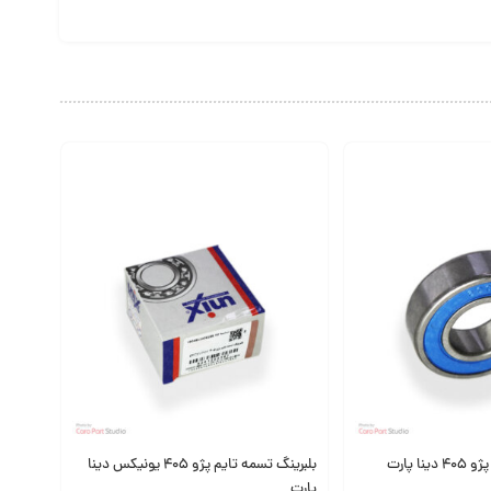
داشته باشند و خیلی زود موجب ایجاد صدا و خرابی مجدد شوند. به
شد. استفاده از قطعات استاندارد در سیستم چرخ، نقش مهمی در حفظ ایمنی و کاهش
بلبرینگ چرخ جلو پژو 405 هرینگتون یک قطعه کاربردی و ضروری برای حفظ نرمی حرکت، کاهش صدا و افزایش عمر سیستم چرخ خودرو است. اگر به‌دنبال خریدی مطمئن برای خودروی پژو 405 خود هستید، این محصول می‌تواند
بلبرینگ تسمه تایم پژو 405 یونیکس دینا
پارت