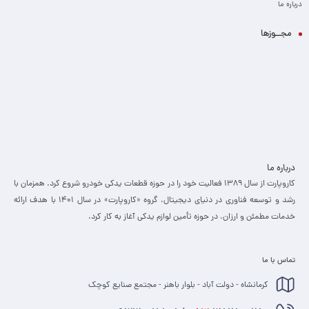
درباره ما
مجــوزها
درباره ما
کاروپارت از سال ۱۳۸۹ فعالیت خود را در حوزه قطعات یدکی خودرو شروع کرد. همزمان با
رشد و توسعه فناوری در دنیای دیجیتال، گروه «کاروپارت» در سال ۱۴۰۱ با هدف ارائه
خدمات مطمئن و ارزان، ­در حوزه تأمین لوازم یدکی آغاز به کار کرد.
تماس با ما
کرمانشاه - دولت آباد - بلوار باهنر - مجتمع صنایع کوچک