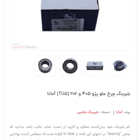
بلبرینگ چرخ جلو پژو ۴۰۵ و 206 (TU5) آماتا
برند:
آماتا
دسته :
بلبرینگ ماشین
نام بلبرینگ خود بیان‌کننده عملکرد و کاربرد آن است. شاید جالب باشد بدانید که
بخش “bearing” در انتهای این کلمه از to bear گرفته شده که منعکس کننده توانایی