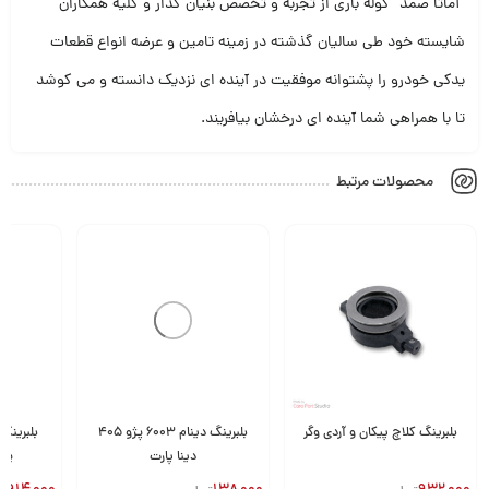
“آماتا صمد” کوله باری از تجربه و تخصص بنیان گذار و کلیه همکاران
شایسته خود طی سالیان گذشته در زمینه تامین و عرضه انواع قطعات
یدکی خودرو را پشتوانه موفقیت در آینده ای نزدیک دانسته و می کوشد
تا با همراهی شما آینده ای درخشان بیافریند.
محصولات مرتبط
بلبرینگ کلاچ پیکان و آردی وگر
بلبرینگ دینام 6003 پژو 405
دینا پارت
یون