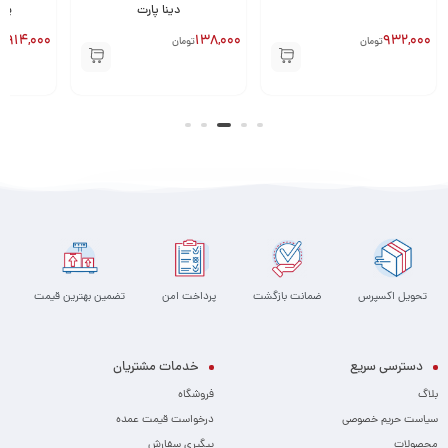
دینا پارت
یونیکس دینا پارت
250,000
914,000
138,000
تومان
تومان
ت
تحویل اکسپرس
ضمانت بازگشت
پرداخت امن
تضمین بهترین قیمت
دسترسی سریع
خدمات مشتریان
بلاگ
فروشگاه
سیاست حریم خصوصی
درخواست قیمت عمده
محصولات
پیگیری سفارش