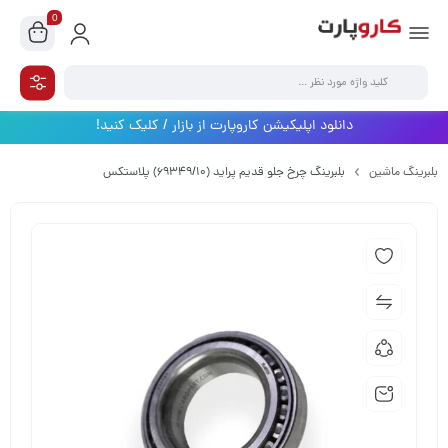
0
دانلود اپلیکیشن کاروپارت از بازار / کلیک کنید!
بلبرینگ ماشین
بلبرینگ چرخ جلو قدیم پراید (69349/10) پلاستکس