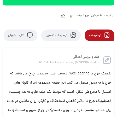
آیا قیمت مناسب‌تری سراغ دارید؟
بلی
خیر
توضیحات
توضیحات تکمیلی
نظرات کاربران
نقد و بررسی اجمالی
Old Pride front wheel bearing (69349/10) Plastex
بلبرینگ چرخ یا weel bearing قسمت اصلی مجموعه چرخ می باشد که
چرخ را به محور متصل می کند. این قطعه مجموعه ای از گلوله های
استیل یا مخروطی شکل است که توسط یک حلقه فلزی به هم چسبیده
اند.بلبرینگ چرخ با تاثیر کاهش اصطحکاک و کارکرد روان ماشین در جاده
برای عملکرد مناسب خودرو ، توپی ، لاستیک و چرخ ضروری است.آنها به