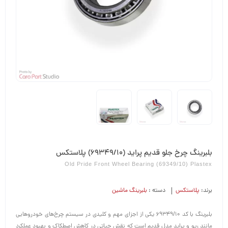
بلبرینگ چرخ جلو قدیم پراید (69349/10) پلاستکس
Old Pride Front Wheel Bearing (69349/10) Plastex
برند:
پلاستکس
دسته :
بلبرینگ ماشین
بلبرینگ با کد 69349/10 یکی از اجزای مهم و کلیدی در سیستم چرخ‌های خودروهایی
مانند ریو و پراید مدل قدیم است که نقش حیاتی در کاهش اصطکاک و بهبود عملکرد