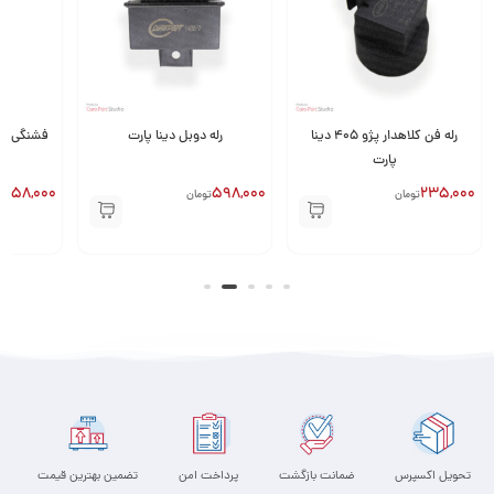
رله فن کلاهدار پژو 405 دینا
رله دوبل دینا پارت
پارت
258,000
598,000
235,000
تومان
تومان
ت
تحویل اکسپرس
ضمانت بازگشت
پرداخت امن
تضمین بهترین قیمت