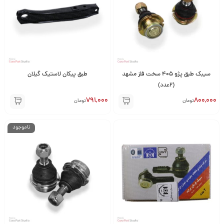
سیبک طبق پژو 405 سخت فلز مشهد
طبق پیکان لاستیک گیلان
(2عدد)
791,000
800,000
تومان
تومان
ناموجود