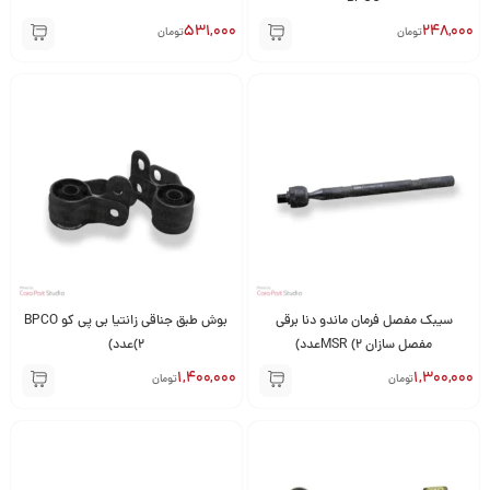
531,000
248,000
تومان
تومان
سیبک مفصل فرمان ماندو دنا برقی
بوش طبق جناقی زانتیا بی پی کو BPCO
مفصل سازان MSR (2عدد)
(2عدد)
1,400,000
1,300,000
تومان
تومان