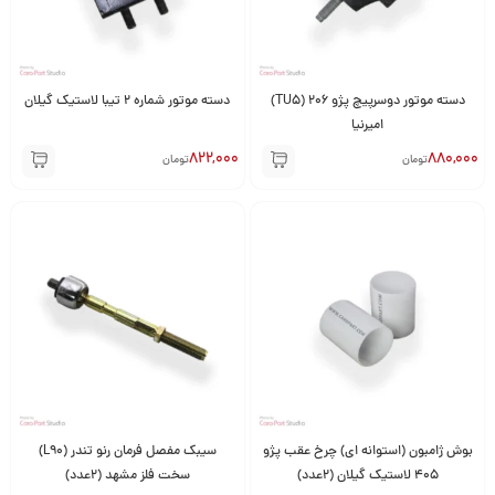
دسته موتور دوسرپیچ پژو 206 (TU5)
دسته موتور شماره 2 تیبا لاستیک گیلان
امیرنیا
822,000
880,000
تومان
تومان
بوش ژامبون (استوانه ای) چرخ عقب پژو
سیبک مفصل فرمان رنو تندر (L90)
405 لاستیک گیلان (2عدد)
سخت فلز مشهد (2عدد)