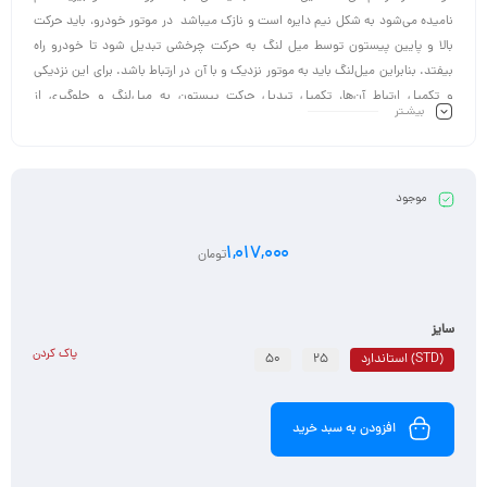
نامیده می‌شود به شکل نیم‌ دایره است و نازک میباشد در موتور خودرو، باید حرکت
بالا و پایین پیستون توسط میل‌ لنگ به حرکت چرخشی تبدیل شود تا خودرو راه
بیفتد. بنابراین میل‌لنگ باید به موتور نزدیک و با آن در ارتباط باشد. برای این نزدیکی
و تکمیل ارتباط آن‌ها، تکمیل تبدیل حرکت پیستون به میل‌لنگ و جلوگیری از
بیشـتر
آسیب‌های ناشی از این نزدیکی، از یاتاقان استفاده می‌شود.
موجود
1,017,000
تومان
سایز
پاک کردن
(STD) استاندارد
25
50
افزودن به سبد خرید