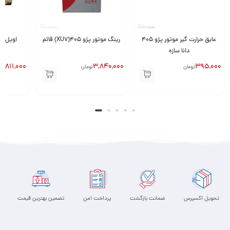
عایق حرارت گیر موتور پژو 405
رینگ موتور پژو 405(XU7) قائم
اویل پ
دانا سازه
2,811,000
3,840,000
395,000
تومان
تومان
ت
تحویل اکسپرس
ضمانت بازگشت
پرداخت امن
تضمین بهترین قیمت