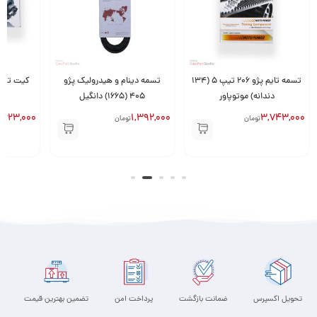
تسمه تایم پژو 206 تیپ 5 (134
تسمه دینام و هیدرولیک پژو
دندانه) موتوپاور
405 (1665) دانگیل
,623,000
1,392,000
3,743,000
تومان
تومان
تحویل اکسپرس
ضمانت بازگشت
پرداخت امن
تضمین بهترین قیمت