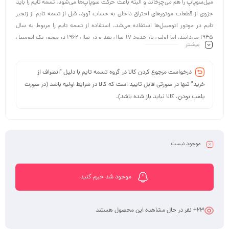
میل‌سوپاپ را هم می‌چرخاند و البته باعث حرکت سوپاپ‌ها می‌شود. تسمه تایم را باید
جزوی از قطعات موتورهای احتراق داخلی به حساب آورد. قبل از تسمه تایم از زنجیر
تایم در موتور اتومبیل‌ها استفاده می‌شد. استفاده از تسمه تایم را مربوط به سال
۱۹۴۵ می‌دانند، اما اولین بار حدود ۱۷ سال بعد و در سال ۱۹۶۲ در موتور یک اتومبیل
بیشـتر
به شکل انبوه از تسمه تایم استفاده شد. «گلاس ۱۰۰۴» یک خودروی آلمانی بود که
تسمه تایم داشت و به میزان زیاد تولید شد.
درخواست مرجوع کردن کالا در گروه تسمه تایم با دلیل "انصراف از
خرید" تنها در صورتی قابل تایید است که کالا در شرایط اولیه باشد (در صورت
پلمپ بودن، کالا نباید باز شده باشد).
موجود نیست
موجود شد خبرم کنید
23
+ نفر در حال مشاهده این محصول هستند