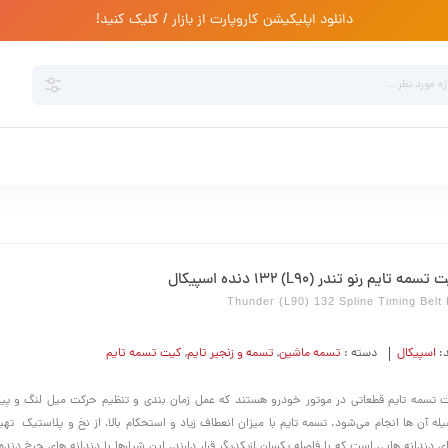
دانلود اپلیکیشن کاروپارت از بازار / کلیک کنید!
تسمه تایم رنو تندر (L90) 132 دنده اسپیکال
Thunder (L90) 132 Spline Timing Belt 
د:
اسپیکال
دسته :
تسمه ماشین
,
تسمه و زنجیر تایم
,
کیت تسمه تایم
 تسمه تایم قطعاتی در موتور خودرو هستند که عمل زمان بندی و تنظیم حرکت میل لنگ و پی
له آن ها انجام می‌شود. تسمه تایم با میزان انعطاف زیاد و استحکام بالا، از نخ و پلاستیک ته
ای دندانه هایی است که با فاصله­­ یکسان ازیکدیگر قرار دارند. این شیارها با دندانه های چرخ دند