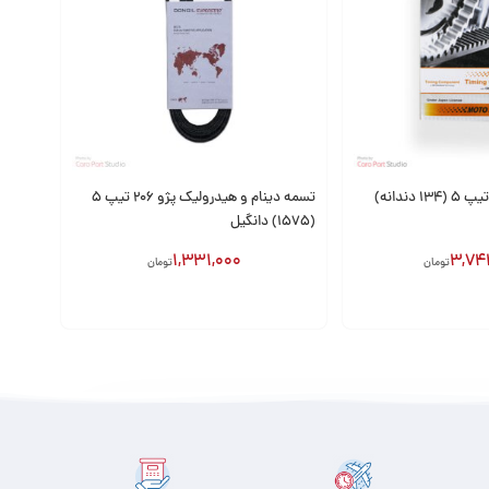
تسمه تایم پژو 206 تیپ 5 (134 دندانه)
تسمه دینام و هیدرولیک پژو 206 تیپ 5
(1575) دانگیل
1,331,000
3,74
تومان
تومان
افزودن به سبد