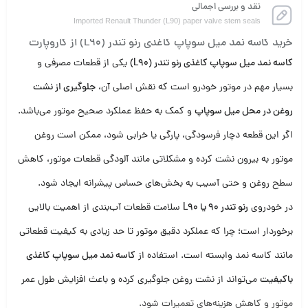
نقد و بررسی اجمالی
Imported Renault Thunder (L90) paper valve stem seals
خرید کاسه نمد میل سوپاپ کاغذی رنو تندر (L90) از کاروپارت
کاسه نمد میل سوپاپ کاغذی رنو تندر (L90)
یکی از قطعات مصرفی و
بسیار مهم در موتور خودرو است که نقش اصلی آن،
جلوگیری از نشت
روغن در محل میل سوپاپ
و کمک به حفظ عملکرد صحیح موتور می‌باشد.
اگر این قطعه دچار فرسودگی، پارگی یا خرابی شود، ممکن است روغن
موتور به بیرون نشت کرده و مشکلاتی مانند آلودگی قطعات موتور، کاهش
سطح روغن و حتی آسیب به بخش‌های حساس پیشرانه ایجاد شود.
در خودروی
رنو تندر 90 یا L90
سلامت قطعات آب‌بندی از اهمیت بالایی
برخوردار است؛ چرا که عملکرد دقیق موتور تا حد زیادی به کیفیت قطعاتی
مانند کاسه نمد وابسته است. استفاده از
کاسه نمد میل سوپاپ کاغذی
باکیفیت
می‌تواند از نشت روغن جلوگیری کرده و باعث افزایش طول عمر
موتور و کاهش هزینه‌های تعمیرات شود.