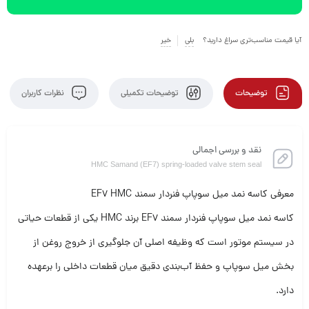
آیا قیمت مناسب‌تری سراغ دارید؟
بلی
خیر
توضیحات
توضیحات تکمیلی
نظرات کاربران
نقد و بررسی اجمالی
HMC Samand (EF7) spring-loaded valve stem seal
معرفی کاسه نمد میل سوپاپ فنردار سمند EF7 HMC
کاسه نمد میل سوپاپ فنردار سمند EF7 برند HMC یکی از قطعات حیاتی
در سیستم موتور است که وظیفه اصلی آن جلوگیری از خروج روغن از
بخش میل سوپاپ و حفظ آب‌بندی دقیق میان قطعات داخلی را برعهده
دارد.