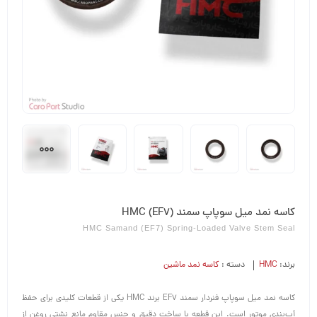
کاسه نمد میل سوپاپ سمند (EF7) HMC
HMC Samand (EF7) Spring-Loaded Valve Stem Seal
برند:
HMC
دسته :
کاسه نمد ماشین
کاسه نمد میل سوپاپ فنردار سمند EF7 برند HMC یکی از قطعات کلیدی برای حفظ
آب‌بندی موتور است. این قطعه با ساخت دقیق و جنس مقاوم مانع نشتی روغن از