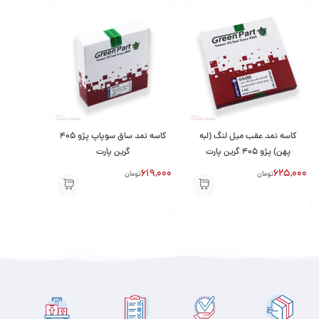
انجام نشود، روغن موتور نشت کرده و در نتیجه عملکرد موتور کاهش پیدا
می‌کند.
کاسه نمد فنردار HMC با طراحی مهندسی‌شده به‌گونه‌ای ساخته شده که
در هر شرایط آب‌وهوایی بتواند از بروز نشتی جلوگیری کند و راندمان
موتور EF7 را پایدار نگه دارد.
چرا کاسه نمد HMC برای سمند EF7 انتخاب مناسبی است؟
کاسه نمد عقب میل لنگ (لبه
کاسه نمد ساق سوپاپ پژو 405
پهن) پژو 405 گرین پارت
گرین پارت
برند HMC یکی از تولیدکنندگان معتبر قطعات یدکی با کیفیت بالا و طول
619,000
625,000
تومان
تومان
عمر زیاد است. محصولات این برند با استانداردهای جهانی تولید می‌شوند
و در ایران نیز توسط تعمیرکاران حرفه‌ای توصیه می‌شوند.
کاسه نمد فنردار HMC انتخابی اقتصادی و مطمئن برای صاحبان
خودروهای سمند EF7 است که به دنبال عملکرد پایدار و تعمیرات کمتر
هستند.
نکات نگهداری و نصب