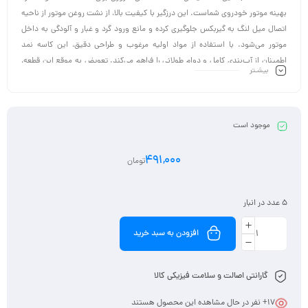
بهینه موتور خودروی شماست. این درزگیر با کیفیت بالا، از نشت روغن موتور از ناحیه
اتصال میل لنگ به گیربکس جلوگیری کرده و مانع ورود گرد و غبار و آلودگی به داخل
موتور می‌شود. با استفاده از مواد اولیه مرغوب و طراحی دقیق، این کاسه نمد
اطمینان از آب‌بندی کامل و دوام طولانی را فراهم می‌کند. تعویض به موقع این قطعه،
بیشـتر
از هزینه‌های سنگین تعمیراتی ناشی از کمبود روغن یا آلودگی موتور جلوگیری می‌کند.
موجود است
491,000
تومان
5 عدد در انبار
افزودن به سبد خرید
گارانتی اصالت و سلامت فیزیکی کالا
17
+ نفر در حال مشاهده این محصول هستند