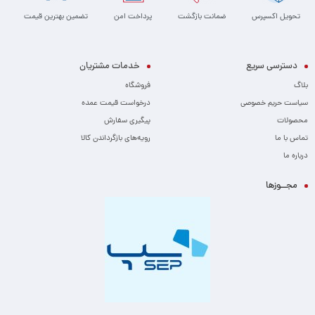
تحویل اکسپرس
ضمانت بازگشت
پرداخت امن
تضمین بهترین قیمت
نگهداری و تعمیرات در بلندمدت می‌شود.
مشخصات و مزایای کاسه نمد عقب میل لنگ نیسان HMC:
دسترسی سریع
خدمات مشتریان
مواد اولیه با کیفیت:
این محصول با استفاده از مواد اولیه مقاوم در برابر حرارت،
بلاگ
فروشگاه
فشار و مواد شیمیایی (مانند روغن موتور) تولید شده است تا از دوام و کارایی
سیاست حریم خصوصی
درخواست قیمت عمده
بالایی برخوردار باشد.
محصولات
پیگیری سفارش
طراحی دقیق و مهندسی شده:
ابعاد و تلرانس‌های این کاسه نمد به گونه‌ای طراحی
تماس با ما
رویه‌های بازگرداندن کالا
شده است که با میل لنگ و پوسته موتور خودروهای نیسان HMC کاملاً سازگار بوده
درباره ما
و آب‌بندی بی‌نقصی را ارائه دهد.
مقاومت در برابر فرسودگی:
با توجه به شرایط کاری موتور، این کاسه نمد در برابر
مجــوزها
سایش و فرسودگی ناشی از چرخش مداوم میل لنگ مقاوم است.
نصب آسان:
طراحی استاندارد این قطعه، فرآیند تعویض آن را تسهیل می‌کند.
علائم خرابی کاسه نمد عقب میل لنگ:
مشاهده لکه‌های روغن در زیر خودرو:
اگر پس از پارک کردن خودرو، لکه‌های روغن
(معمولاً به رنگ قهوه‌ای تیره یا سیاه) را مشاهده کردید، احتمالاً کاسه نمد عقب
میل لنگ یا کاسه نمد گیربکس دچار نشتی شده است.
کاهش سطح روغن موتور:
در صورت نشت قابل توجه روغن، سطح آن در گیج