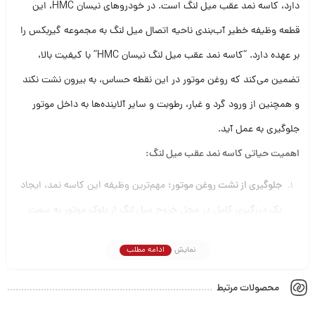
دارد، کاسه نمد عقب میل لنگ است. در خودروهای نیسان HMC، این
قطعه وظیفه خطیر آب‌بندی ناحیه اتصال میل لنگ به مجموعه گیربکس را
بر عهده دارد. “کاسه نمد عقب میل لنگ نیسان HMC” با کیفیت بالا،
تضمین می‌کند که روغن موتور در این نقطه حساس، به بیرون نشت نکند
و همچنین از ورود گرد و غبار، رطوبت و سایر آلاینده‌ها به داخل موتور
جلوگیری به عمل آید.
اهمیت حیاتی کاسه نمد عقب میل لنگ:
جلوگیری از نشت روغن موتور:
مهم‌ترین وظیفه این کاسه نمد، ایجاد
یک درزگیری کامل در محل خروج میل لنگ از بلوک موتور به سمت
گیربکس است. نشت روغن، حتی در مقادیر کم، می‌تواند منجر به
نمایش
ادامه مطلب
کاهش سطح روغن موتور شود. کمبود روغن، مهم‌ترین عامل
استهلاک سریع قطعات داخلی موتور، افزایش دما، ایجاد اصطکاک
محصولات مرتبط
شدید و در نهایت، آسیب‌های جدی و پرهزینه به موتور خواهد شد.