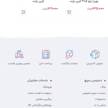
پهن) پژو 405 گرین پارت
گرین پارت
با حداکثر کارایی و بدون خطر نشت روغن، به فعالیت خود ادامه می‌دهد.
619,000
625,000
تومان
تومان
تحویل اکسپرس
ضمانت بازگشت
پرداخت امن
تضمین بهترین قیمت
دسترسی سریع
خدمات مشتریان
بلاگ
فروشگاه
سیاست حریم خصوصی
درخواست قیمت عمده
محصولات
پیگیری سفارش
تماس با ما
رویه‌های بازگرداندن کالا