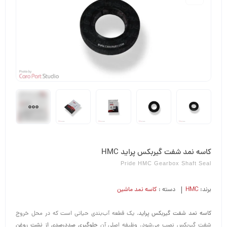
کاسه نمد شفت گیربکس پراید HMC
Pride HMC Gearbox Shaft Seal
برند:
HMC
دسته :
کاسه نمد ماشین
کاسه نمد شفت گیربکس پراید
، یک قطعه آب‌بندی حیاتی است که در محل خروج
شفت گیربکس نصب می‌شود. وظیفه اصلی آن
جلوگیری صددرصدی از نشت روغن