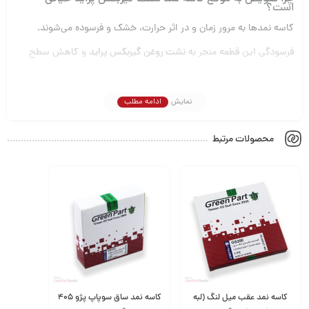
است؟
کاسه نمدها به مرور زمان و در اثر حرارت، خشک و فرسوده می‌شوند.
فرسودگی این قطعه منجر به
نشت روغن گیربکس پراید
و کاهش سطح
سیال حیاتی می‌شود. این کاهش سطح، اصطکاک و حرارت داخل
گیربکس را به شکل خطرناکی افزایش می‌دهد و در نهایت باعث قفل شدن
نمایش
ادامه مطلب
یا شکستگی قطعات داخلی می‌شود.
محصولات مرتبط
تعویض این قطعه با یک محصول استاندارد و با کیفیت از لیست
لوازم
یدکی گیربکس پراید
، بهترین راه برای پیشگیری از این مشکلات است.
نکات مهم برای خریداران
قطعات یدکی پراید
توجه به اصالت:
برای جلوگیری از تعویض زودهنگام، همیشه
کاسه نمد شفت
گیربکس پراید
را از برندهای معتبر و شرکتی تهیه کنید.
نصب تخصصی:
برای نصب این قطعه حساس، حتماً از ابزارهای مخصوص و
مکانیک مجرب کمک بگیرید تا از آسیب دیدن لب‌های آب‌بندی هنگام جا زدن
جلوگیری شود.
کاسه نمد عقب میل لنگ (لبه
کاسه نمد ساق سوپاپ پژو 405
با تهیه این محصول، اطمینان حاصل کنید که گیربکس خودروی پراید شما