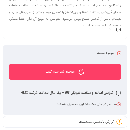
واسکازین
به بیرون است. استفاده از کاسه نمد باکیفیت و استاندارد، سلامت قطعات
داخلی گیربکس (مانند دنده‌ها و بلبرینگ‌ها) را تضمین کرده و مانع از آسیب‌های جدی و
هزینه‌بر ناشی از کاهش سطح روغن می‌شود. تعویض به موقع آن برای حفظ عملکرد
صحیح گیربکس ضروری است.
بیشـتر
موجود نیست
موجود شد خبرم کنید
گارانتی اصالت و سلامت فیزیکی کالا + یک سال ضمانت شرکت HMC
8
+ نفر در حال مشاهده این محصول هستند
گزارش نادرستی مشخصات