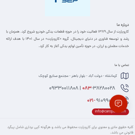
درباره ما
کاروپارت از سال ۱۳۸۹ فعالیت خود را در حوزه قطعات یدکی خودرو شروع کرد. همزمان با
رشد و توسعه فناوری در دنیای دیجیتال، گروه «کاروپارت» در سال ۱۴۰۱ با هدف ارائه
خدمات مطمئن و ارزان، ­در حوزه تأمین لوازم یدکی آغاز به کار کرد.
تماس با ما
کرمانشاه - دولت آباد - بلوار باهنر - مجتمع صنایع کوچک
-38280028 | 09330011808
083
021-
91099074
info@caropart.com
کلیه حقوق مادی و معنوی برای کاروپارت محفوظ می باشد و هرگونه کپی برداری شامل پیگرد
قانونی می باشد.