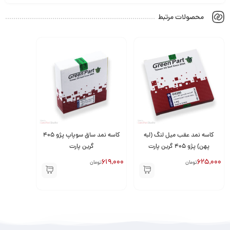
محصولات مرتبط
کاسه نمد عقب میل لنگ (لبه
کاسه نمد ساق سوپاپ پژو 405
پهن) پژو 405 گرین پارت
گرین پارت
619,000
625,000
تومان
تومان