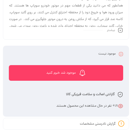
همانطور که می دانید یکی از قطعات مهم در موتور خودرو سوپاپ ها هستند، که
میزان ورود هوا و خروج دود را از محفظه احتراق کنترل می کنند. بر روی گاید سوپاپ،
کاسه نمد قرار می گیرد، که از مکش روغن به درون موتور جلوگیری می کند. در صورت
خرابی گاید سوپاپ، روغن به محفظه احتراق وارد شده و باعث روغن سوزی می شود.
بیشـتر
این قطعات با توجه به شرایط کاری و دمای موتور، پس از مدتی کارکرد، دچار فرسایش
شده و عمر آن ها به پایان می رسد. در صورت نیاز به تعویض کاسه نمد ساق سوپاپ
علاوه بر دقت در نصب باید در انتخاب آن نیز دقت کرد. به منظور از اطمینان از خرید
کاسه نمد ساق سوپاپ اصل و باکیفیت باید به برندهای معتبر قطعات یدکی مراجعه
موجود نیست
کرد.
موجود شد خبرم کنید
گارانتی اصالت و سلامت فیزیکی کالا
18
+ نفر در حال مشاهده این محصول هستند
گزارش نادرستی مشخصات