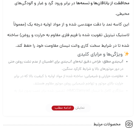
محافظت از یاتاقان‌ها و تسمه‌ها
در برابر ورود گرد و غبار و آلودگی‌های
محیطی.
این کاسه نمد با دقت مهندسی شده و از مواد اولیه درجه یک (معمولاً
لاستیک نیتریل تقویت شده با فریم فلزی مقاوم به حرارت و روغن) ساخته
شده تا در شرایط سخت کاری وانت نیسان مقاومت خود را حفظ کند.
ویژگی‌ها و مزایای کلیدی
آب‌بندی مطلق:
طراحی دقیق لبه‌های آب‌بندی برای اطمینان از عدم نشت روغن حتی
در دور موتورهای بالا و شرایط کارکرد سنگین.
مقاومت حرارتی و شیمیایی:
ساخته شده از مواد اولیه با کیفیت بالا که در برابر
حرارت بالای موتور و تهاجم شیمیایی روغن موتور مقاوم هستند.
سازگاری کامل با نیسان HMC/Zamyad:
تضمین شده برای نصب بدون نیاز به
تراشکاری یا تغییرات اضافی روی محفظه میل لنگ.
افزایش عمر قطعات:
با جلوگیری از نشت روغن، مانع از آسیب دیدن تسمه‌های
نمایش
ادامه مطلب
دینام، هیدرولیک و همچنین پولی‌های جانبی می‌شود.
نکات فنی و نصب
محصولات مرتبط
برای اطمینان از عملکرد بهینه، توصیه می‌شود هنگام تعویض این کاسه