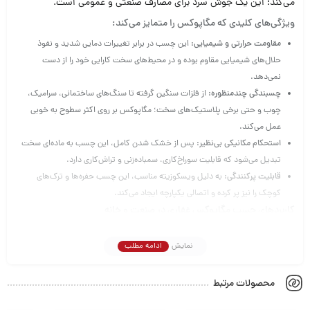
می‌کند؛ این یک جوش سرد برای مصارف صنعتی و عمومی است.
ویژگی‌های کلیدی که مگاپوکس را متمایز می‌کند:
مقاومت حرارتی و شیمیایی:
این چسب در برابر تغییرات دمایی شدید و نفوذ
حلال‌های شیمیایی مقاوم بوده و در محیط‌های سخت کارایی خود را از دست
نمی‌دهد.
چسبندگی چندمنظوره:
از فلزات سنگین گرفته تا سنگ‌های ساختمانی، سرامیک،
چوب و حتی برخی پلاستیک‌های سخت؛ مگاپوکس بر روی اکثر سطوح به خوبی
عمل می‌کند.
استحکام مکانیکی بی‌نظیر:
پس از خشک شدن کامل، این چسب به ماده‌ای سخت
تبدیل می‌شود که قابلیت سوراخ‌کاری، سمباده‌زنی و تراش‌کاری دارد.
قابلیت پرکنندگی:
به دلیل ویسکوزیته مناسب، این چسب حفره‌ها و ترک‌های
کوچک را نیز پر کرده و اتصالی یکپارچه ایجاد می‌کند.
کاربردهای چسب مگاپوکس غفاری در صنعت و خانه
ترمیم قطعات خودرو و موتور (رادیاتور، سیلندر و…)
نمایش
ادامه مطلب
اتصال قطعات فلزی و سنگی در صنایع ساختمانی
استفاده در کارگاه‌های هنری، مجسمه‌سازی و مدل‌سازی
تعمیر وسایل خانگی که نیاز به تحمل فشار بالا دارند
محصولات مرتبط
راهنمای مصرف برای بهترین نتیجه