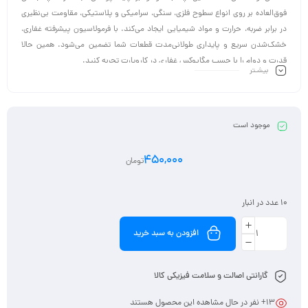
فوق‌العاده بر روی انواع سطوح فلزی، سنگی، سرامیکی و پلاستیکی، مقاومت بی‌نظیری
در برابر ضربه، حرارت و مواد شیمیایی ایجاد می‌کند. با فرمولاسیون پیشرفته غفاری،
خشک‌شدن سریع و پایداری طولانی‌مدت قطعات شما تضمین می‌شود. همین حالا
قدرت و دوام را با چسب مگاپوکس غفاری در کاروپارت تجربه کنید.
بیشـتر
این محصول یک چسب اپوکسی دو جزئی بر پایه اپوکسی می باشد. که جهت
چسباندن انواع چوب، سنگ، سرامیک و فلزات به همدیگر استفاده می شود.
کاربرد اصلی:
جهت چسباندن انواع چوب، سنگ، سرامیک و فلزات به همدیگر استفاده می شود.
موجود است
سایر مزایا:
زمان گیرایی بالا
450,000
تومان
مقاومت شیمیایی بالا
چسبندگی فوق العاده
مقاوم به تنش و حرارت
10 عدد در انبار
عاری از مواد فرار
افزودن به سبد خرید
گارانتی اصالت و سلامت فیزیکی کالا
13
+ نفر در حال مشاهده این محصول هستند