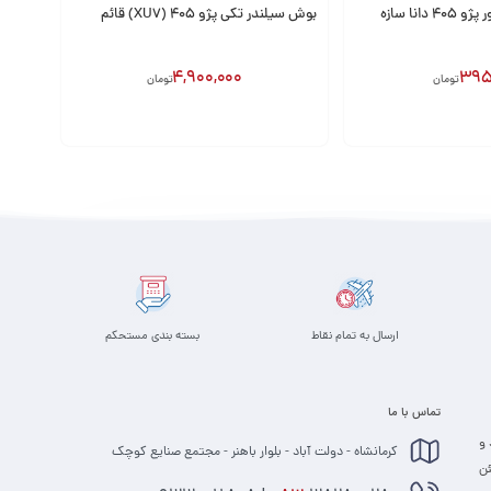
انا سازه
بوش سیلندر تکی پژو 405 (XU7) قائم
4,900,000
395
تومان
تومان
افزودن به سبد
ارسال به تمام نقاط
بسته بندی مستحکم
تماس با ما
 و
کرمانشاه - دولت آباد - بلوار باهنر - مجتمع صنایع کوچک
 مطمئن