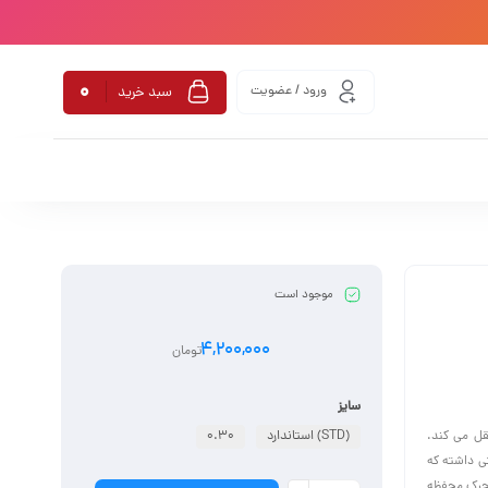
0
ورود / عضویت
سبد خرید
موجود است
4,200,000
تومان
سایز
قل می کند.
(STD) استاندارد
0.30
ی داشته که
متحرک محفظه