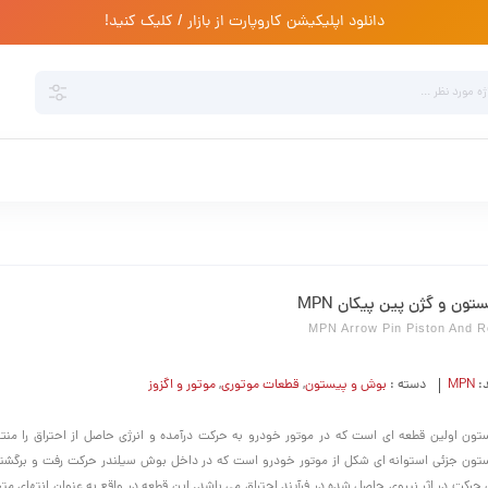
دانلود اپلیکیشن کاروپارت از بازار / کلیک کنید!
تون و گژن پین پیکان MPN
MPN Arrow Pin Piston And 
د:
MPN
دسته :
بوش و پیستون
,
قطعات موتوری
,
موتور و اگزوز
تون اولین قطعه ای است که در موتور خودرو به حرکت درآمده و انرژی حاصل از احتراق را منت
تون جزئی استوانه ای شکل از موتور خودرو است که در داخل بوش سیلندر حرکت رفت و برگشت
 حرکت در اثر نیروی حاصل شده در فرآیند احتراق می باشد. این قطعه در واقع به عنوان انتهای 