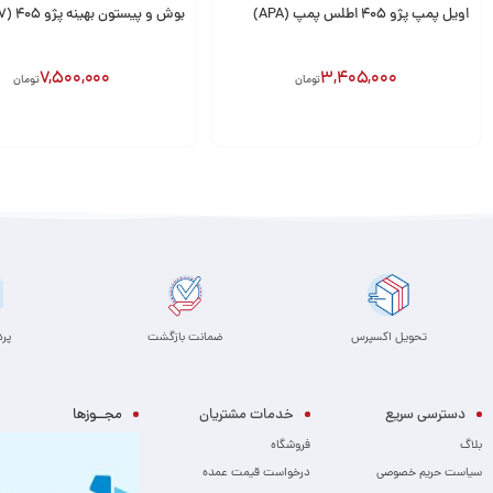
اویل پمپ پژو 405 اطلس پمپ (APA)
بوش و پیستون بهینه پژو 405 (XU7) قائم
7,500,000
3,405,000
تومان
تومان
افزودن به سبد
افزودن به سبد
تحویل اکسپرس
ضمانت بازگشت
پر
دسترسی سریع
خدمات مشتریان
مجــوزها
بلاگ
فروشگاه
سیاست حریم خصوصی
درخواست قیمت عمده