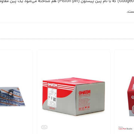
تاج پیستون، سوراخ گژن پین، دامنه پیستون، شیار رینگ ها.گژن پین (geon pin
ست.