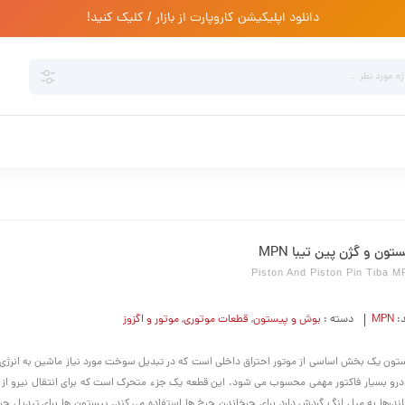
دانلود اپلیکیشن کاروپارت از بازار / کلیک کنید!
تون و گژن پین تیبا MPN
Piston And Piston Pin Tiba 
د:
MPN
دسته :
بوش و پیستون
,
قطعات موتوری
,
موتور و اگزوز
تون یک بخش اساسی از موتور احتراق داخلی است که در تبدیل سوخت مورد نیاز ماشین به انرژی ب
رو بسیار فاکتور مهمی محسوب می شود. این قطعه یک جزء متحرک است که برای انتقال نیرو از بن
ندرها به میل لنگ گردش دارد برای چرخاندن چرخ ها استفاده می کند. پیستون ها برای تبدیل ح