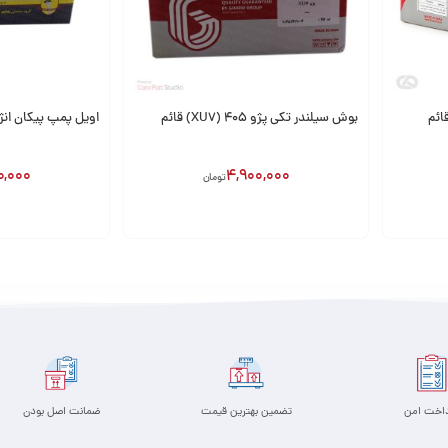
بوش سیلندر تکی پژو 405 (XU7) قائم
اویل پمپ پیکان انژکت
0,000
4,900,000
تومان
افزودن به سبد
افزودن به سبد
داخت امن
تضمین بهترین قیمت
ضمانت اصل بودن