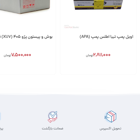
اویل پمپ تیبا اطلس پمپ (APA)
بوش و پیستون پژو 405 (XU7) قائم
7,500,000
2,811,000
تومان
تومان
افزودن به سبد
افزودن به سبد
تحویل اکسپرس
ضمانت بازگشت
پر