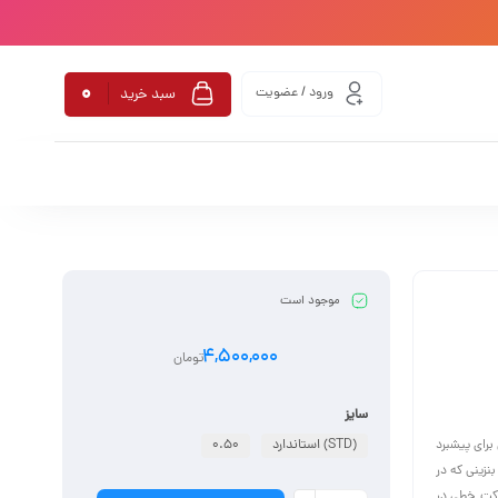
0
ورود / عضویت
سبد خرید
موجود است
4,500,000
تومان
سایز
رای پیشبرد
(STD) استاندارد
0.50
زینی که در
رکت خطی در