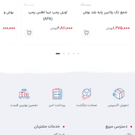
شمع تک پلاتین پایه بلند بوش
اویل پمپ تیبا اطلس پمپ
(APA)
,500,000
2,811,000
1,275,000
تومان
تومان
تحویل اکسپرس
ضمانت بازگشت
پرداخت امن
تضمین بهترین قیمت
دسترسی سریع
خدمات مشتریان