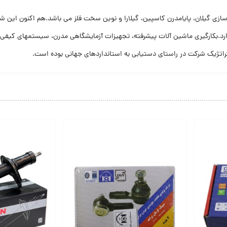
 گیلان متشکل از 4 شرکت تولیدی لاستیک سازی گیلان، پایامدرن کاسپین، گیلارا و نوین سخت فلز می باشد