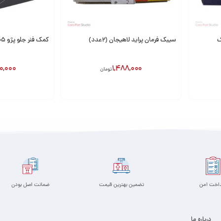
سیبک فرمان پراید لاهیجان (2عدد)
کمک فنر جلو پژو 405 باریون
0,000
1,488,000
تومان
افزودن به سبد
افزودن به سبد
داخت امن
تضمین بهترین قیمت
ضمانت اصل بودن
درباره ما