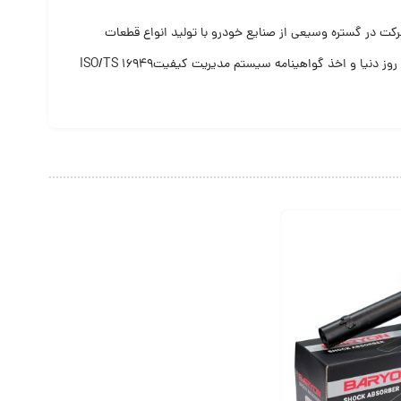
.هم اکنون این شرکت در گستره وسیعی از صنایع خودرو با تولید انواع قطعات
لاستیکی، لاستیک فلز و کفپوشهای لاستیکی و پلاستیکی خودروها فعالیت دارد.بکارگیری ماشین آلات پیشرفته، تجهیزات آزمایشگاهی مدرن، سیستمهای کیفی روز دنیا و اخذ گواهینامه سیستم مدیریت کیفیتISO/TS 16949