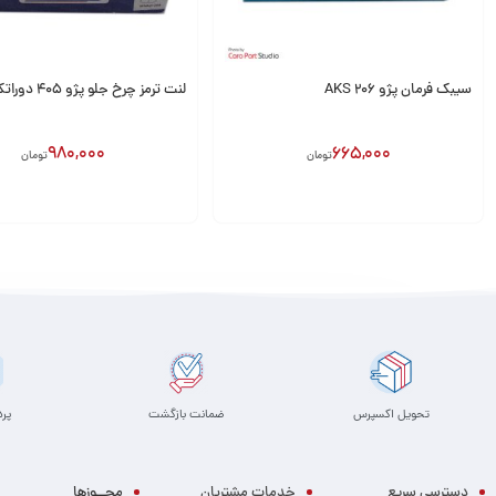
سیبک فرمان پژو 206 AKS
لنت ترمز چرخ جلو پژو ۴۰۵ دوراتک
980,000
665,000
تومان
تومان
انتخاب گزینه
افزودن به سبد
تحویل اکسپرس
ضمانت بازگشت
پر
دسترسی سریع
خدمات مشتریان
مجــوزها