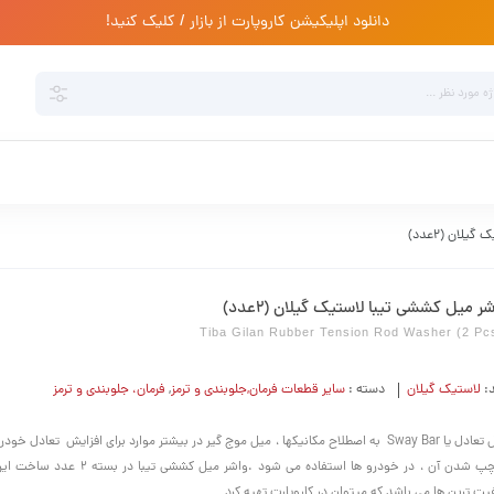
دانلود اپلیکیشن کاروپارت از بازار / کلیک کنید!
لان (2عدد)
ر میل کششی تیبا لاستیک گیلان (2عدد)
Tiba Gilan Rubber Tension Rod Washer (2 Pc
د:
لاستیک گیلان
دسته :
سایر قطعات فرمان,جلوبندی و ترمز
,
فرمان،‌ جلوبندی و ترمز
میل تعادل یا Sway Bar به اصطلاح مکانیکها ، میل موج گیر در بیشتر موارد برای افزایش تعادل خ
از چپ شدن آن ، در خودرو ها استفاده می شود .واشر میل کش
یت ترین ها می باشد که میتوان در کاروپارت تهیه کرد