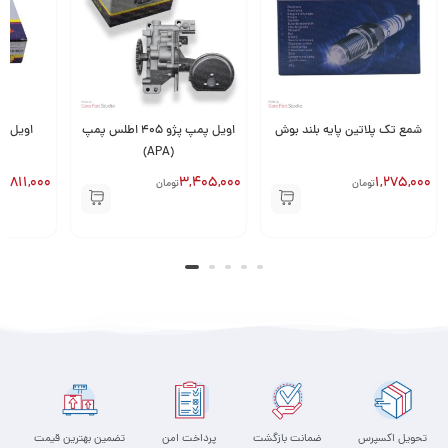
شمع تک پلاتین پایه بلند بوش
اویل پمپ پژو 405 اطلس پمپ
اویل پ
(APA)
2,811,000
3,405,000
1,275,000
تومان
تومان
ت
تحویل اکسپرس
ضمانت بازگشت
پرداخت امن
تضمین بهترین قیمت